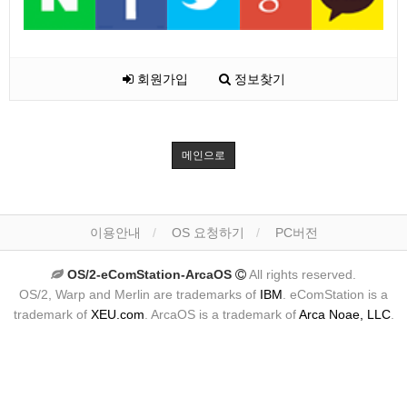
회원가입
정보찾기
메인으로
이용안내
OS 요청하기
PC버전
OS/2-eComStation-ArcaOS
All rights reserved.
OS/2, Warp and Merlin are trademarks of
IBM
. eComStation is a
trademark of
XEU.com
. ArcaOS is a trademark of
Arca Noae, LLC
.