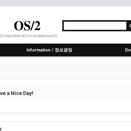
OS/2
S/2 Warp Merlin MCP eComStation ArcaOS
Information / 정보광장
Do
e a Nice Day!
호