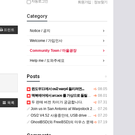
자동로그인
회원가입
|
정보찾기
Category
프린트
Notice / 공지
Welcome / 가입인사
Community Town / 마을광장
Help me / 도와주세요
Posts
+
윈도우11에서 os/2 warp4 돌리려면....
08.05
+5
맥북에어에서 arcaos 를 가상으로 돌릴려면 어떻게 해야 하는 지요?
08.01
+9
두 판매 버전 차이가 궁금합니다.
07.31
목록
+2
Join us in San Antonio at Warpstock 2026
07.26
OS/2 V4.52 사용중인데, USB drive 사용 가능한지요?
07.20
+1
GhostBSD(와 FreeBSD)의 마우스 문제
07.19
+3