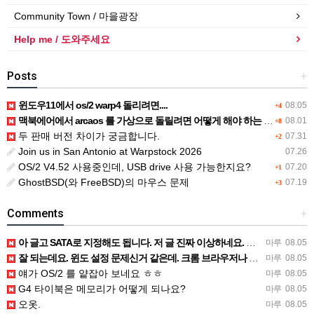
Community Town / 마을광장
Help me / 도와주세요
Posts
+
윈도우11에서 os/2 warp4 돌리려면....
08.05
+4
맥북에어에서 arcaos 를 가상으로 돌릴려면 어떻게 해야 하는 지요?
08.01
+8
두 판매 버전 차이가 궁금합니다.
07.31
+2
Join us in San Antonio at Warpstock 2026
07.26
OS/2 V4.52 사용중인데, USB drive 사용 가능한지요?
07.20
+1
GhostBSD(와 FreeBSD)의 마우스 문제
07.19
+3
Comments
+
아 글고 SATA로 지정해도 됩니다. 저 글 진짜 이상하네요. 옛날꺼 퍼와서 그런거 같은데요.
마루
08.05
잘 되는데요. 윈도 설정 문제신거 같은데. 크롬 브라우저나 파폭으로 해 보세요
마루
08.05
얘가 OS/2 를 얕잡아 보네요 ㅎㅎ
마루
08.05
G4 타이북은 메모리가 어떻게 되나요?
마루
08.05
오옷.
마루
08.05