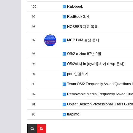
REDbook
100
RedBook 3, 4
99
HOBBES 자료 목록
98
MCP LVM 설정 문서
97
OS/2 e-zine 97년 9월
96
OS/2에서 in-joy사용하기 (hwp 문서)
95
port 연결하기
94
Team OS/2 Frequently Asked Questions L
93
Removable Media Frequently Asked Ques
92
Object Desktop Professional Users Guid
91
trapinfo
90