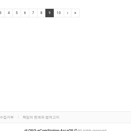
3
4
5
6
7
8
9
10
단수집거부
책임의 한계와 법적고지
OS/2-eComStation-ArcaOS
All rights reserved.