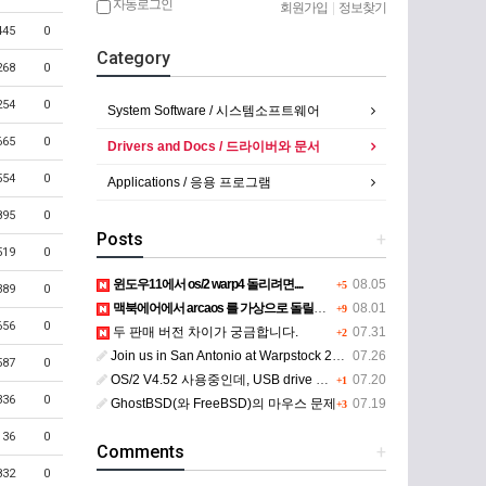
자동로그인
회원가입
|
정보찾기
445
0
Category
268
0
254
0
System Software / 시스템소프트웨어
665
0
Drivers and Docs / 드라이버와 문서
554
0
Applications / 응용 프로그램
895
0
Posts
+
519
0
윈도우11에서 os/2 warp4 돌리려면....
08.05
+5
389
0
맥북에어에서 arcaos 를 가상으로 돌릴려면 어떻게 해야 하는 지요?
08.01
+9
656
0
두 판매 버전 차이가 궁금합니다.
07.31
+2
Join us in San Antonio at Warpstock 2026
07.26
587
0
OS/2 V4.52 사용중인데, USB drive 사용 가능한지요?
07.20
+1
336
0
GhostBSD(와 FreeBSD)의 마우스 문제
07.19
+3
136
0
Comments
+
832
0