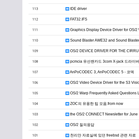
IDE driver
113
FAT32.IFS
112
Graphics Display Device Driver for OS/2
111
Sound Blaster AWE32 and Sound Blaster
110
OS/2 DEVICE DRIVER FOR THE CIRRUS
109
pcmcia 유선랜카드 3com X-jack 드라이
108
AnPoCODEC 3, AnPoCODEC 5 - 코덱
107
OS/2 Video Device Driver for the S3 Vi
106
OS/2 Warp Frequently Asked Questions L
105
ZOC의 유용한 팁 모음.from now
104
the OS/2 CONNECT Newsletter for June
103
OS/2 질의응답
102
천리안 자료실에 있던 freebsd 관련 자료
101