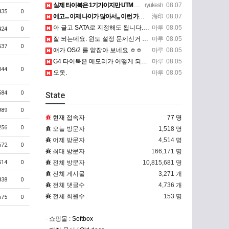
실제 타이북은 1기가이지만 UTM 설정에선 768mb 입니다. 1기가나 그 보다 넘게 설정하면 UTM 에뮬레…
ryukesh
08.07
835
0
에고.... 이제 나이가 많아서,,, 이런 가상pc에 설치해보는 것도 귀찮군요.. ㅎㅎ 날씨도 덥고.....…
海印
08.07
아 글고 SATA로 지정해도 됩니다. 저 글 진짜 이상하네요. 옛날꺼 퍼와서 그런거 같은데요.
마루
08.05
424
0
잘 되는데요. 윈도 설정 문제신거 같은데. 크롬 브라우저나 파폭으로 해 보세요
마루
08.05
537
0
얘가 OS/2 를 얕잡아 보네요 ㅎㅎ
마루
08.05
G4 타이북은 메모리가 어떻게 되나요?
마루
08.05
044
0
오옷.
마루
08.05
584
0
State
989
0
현재 접속자
77 명
256
0
오늘 방문자
1,518 명
어제 방문자
4,514 명
672
0
최대 방문자
166,171 명
514
0
전체 방문자
10,815,681 명
전체 게시물
3,271 개
838
0
전체 댓글수
4,736 개
전체 회원수
153 명
675
0
- 쇼핑몰 :
Softbox