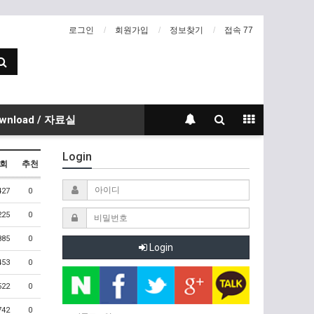
로그인
회원가입
정보찾기
접속 77
wnload / 자료실
Login
회
추천
427
0
225
0
885
0
Login
453
0
522
0
742
0