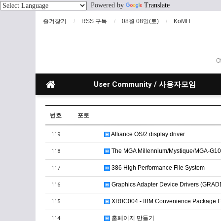
Powered by
Translate
즐겨찾기
RSS 구독
08월 08일(토)
KoMH
O
User Community / 사용자모임
번호
포토
Alliance OS/2 display driver
119
The MGA Millennium/Mystique/MGA-G1
118
386 High Performance File System
117
Graphics Adapter Device Drivers (GRAD
116
XR0C004 - IBM Convenience Package FixP
115
홈페이지 만들기
114