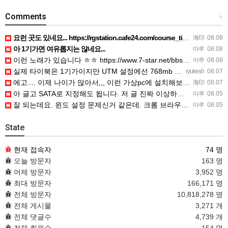
Comments
+
요런 곳도 있네요... https://rgstation.cafe24.com/course_tip/306500
海印
08.08
아 1기가면 여유롭지는 않네요...
마루
08.08
이런 노래가 있습니다 ㅎㅎ https://www.7-star.net/bbs/board.php?bo_table…
마루
08.08
실제 타이북은 1기가이지만 UTM 설정에선 768mb 입니다. 1기가나 그 보다 넘게 설정하면 UTM 에뮬레…
ryukesh
08.07
에고.... 이제 나이가 많아서,,, 이런 가상pc에 설치해보는 것도 귀찮군요.. ㅎㅎ 날씨도 덥고.....…
海印
08.07
아 글고 SATA로 지정해도 됩니다. 저 글 진짜 이상하네요. 옛날꺼 퍼와서 그런거 같은데요.
마루
08.05
잘 되는데요. 윈도 설정 문제신거 같은데. 크롬 브라우저나 파폭으로 해 보세요
마루
08.05
State
현재 접속자
74 명
오늘 방문자
163 명
어제 방문자
3,952 명
최대 방문자
166,171 명
전체 방문자
10,818,278 명
전체 게시물
3,271 개
전체 댓글수
4,739 개