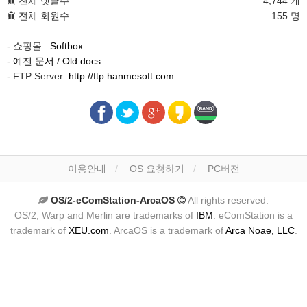
전체 댓글수
4,744 개
전체 회원수
155 명
- 쇼핑몰 :
Softbox
-
예전 문서 / Old docs
- FTP Server:
http://ftp.hanmesoft.com
이용안내
OS 요청하기
PC버전
OS/2-eComStation-ArcaOS
All rights reserved.
OS/2, Warp and Merlin are trademarks of
IBM
. eComStation is a
trademark of
XEU.com
. ArcaOS is a trademark of
Arca Noae, LLC
.