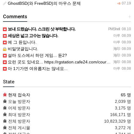
GhostBSD(와 FreeBSD)의 마우스 문제
07.19
+3
Comments
+
보내 드렸습니다. 스크린 샷 부탁합니다.
PMShell
08.10
세상은 넓고 고수는 많습니다.
마루
08.09
예 그 듄입니다.
마루
08.09
비밀댓글입니다.
海印
08.09
설마 도스에서 하던 게임... 듄2?
海印
08.09
요런 곳도 있네요... https://rgstation.cafe24.com/course_tip/306500
海印
08.08
아 1기가면 여유롭지는 않네요...
마루
08.08
State
현재 접속자
65 명
오늘 방문자
2,039 명
어제 방문자
3,175 명
최대 방문자
166,171 명
전체 방문자
10,823,329 명
전체 게시물
3,272 개