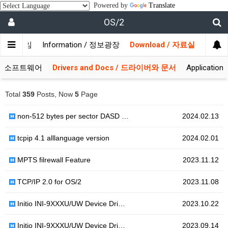
Powered by
Translate
OS/2
/ 사용자모임
Information / 정보광장
Download / 자료실
 시스템소프트웨어
Drivers and Docs / 드라이버와 문서
Applicati
Total
359
Posts, Now
5
Page
non-512 bytes per sector DASD …
2024.02.13
tcpip 4.1 alllanguage version
2024.02.01
MPTS filrewall Feature
2023.11.12
TCP/IP 2.0 for OS/2
2023.11.08
Initio INI-9XXXU/UW Device Dri…
2023.10.22
Initio INI-9XXXU/UW Device Dri…
2023.09.14