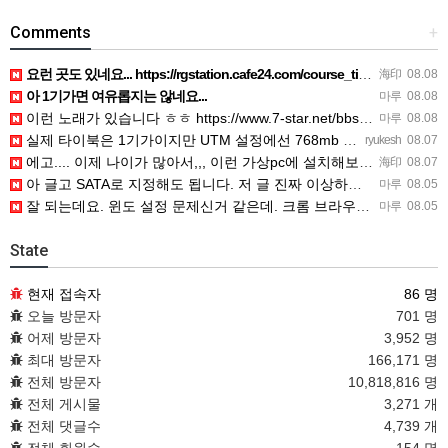
Comments
+
요런 곳도 있네요... https://rgstation.cafe24.com/course_tip/306500
海印
08.08
아 1기가면 여유롭지는 않네요...
마루
08.08
이런 노래가 있습니다 ㅎㅎ https://www.7-star.net/bbs/board.php?bo_table…
마루
08.08
실제 타이북은 1기가이지만 UTM 설정에선 768mb 입니다. 1기가나 그 보다 넘게 설정하면 UTM 에뮬레…
ryukesh
08.07
에고.... 이제 나이가 많아서,,, 이런 가상pc에 설치해보는 것도 귀찮군요.. ㅎㅎ 날씨도 덥고.....…
海印
08.07
아 글고 SATA로 지정해도 됩니다. 저 글 진짜 이상하네요. 옛날꺼 퍼와서 그런거 같은데요.
마루
08.05
잘 되는데요. 윈도 설정 문제신거 같은데. 크롬 브라우저나 파폭으로 해 보세요
마루
08.05
State
현재 접속자
86 명
오늘 방문자
701 명
어제 방문자
3,952 명
최대 방문자
166,171 명
전체 방문자
10,818,816 명
전체 게시물
3,271 개
전체 댓글수
4,739 개