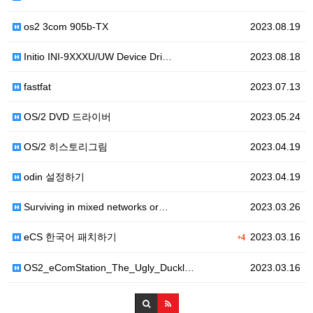
os2 3com 905b-TX
2023.08.19
Initio INI-9XXXU/UW Device Dri…
2023.08.18
fastfat
2023.07.13
OS/2 DVD 드라이버
2023.05.24
OS/2 히스토리그림
2023.04.19
odin 설정하기
2023.04.19
Surviving in mixed networks or…
2023.03.26
eCS 한국어 패치하기
2023.03.16
+4
OS2_eComStation_The_Ugly_Duckl…
2023.03.16