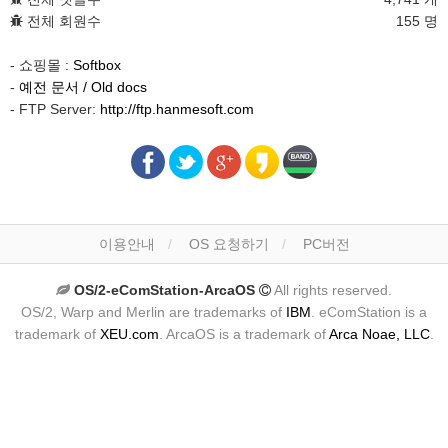
전체 회원수
155 명
- 쇼핑몰 :
Softbox
-
예전 문서 / Old docs
- FTP Server:
http://ftp.hanmesoft.com
이용안내
OS 요청하기
PC버전
OS/2-eComStation-ArcaOS
All rights reserved.
OS/2, Warp and Merlin are trademarks of
IBM
. eComStation is a
trademark of
XEU.com
. ArcaOS is a trademark of
Arca Noae, LLC
.