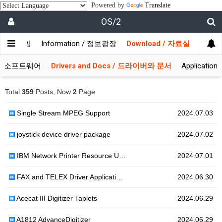
Powered by
Translate
OS/2
/ 사용자모임
Information / 정보광장
Download / 자료실
 시스템소프트웨어
Drivers and Docs / 드라이버와 문서
Applicati
Total
359
Posts, Now
2
Page
Single Stream MPEG Support
2024.07.03
joystick device driver package
2024.07.02
IBM Network Printer Resource U…
2024.07.01
FAX and TELEX Driver Applicati…
2024.06.30
Acecat III Digitizer Tablets
2024.06.29
A1812 AdvanceDigitizer
2024.06.29