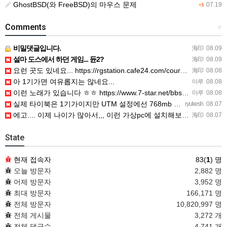
GhostBSD(와 FreeBSD)의 마우스 문제
07.19
+3
Comments
+
비밀댓글입니다.
海印
08.09
설마 도스에서 하던 게임... 듄2?
海印
08.09
요런 곳도 있네요... https://rgstation.cafe24.com/course_tip/306500
海印
08.08
아 1기가면 여유롭지는 않네요...
마루
08.08
이런 노래가 있습니다 ㅎㅎ https://www.7-star.net/bbs/board.php?bo_table…
마루
08.08
실제 타이북은 1기가이지만 UTM 설정에선 768mb 입니다. 1기가나 그 보다 넘게 설정하면 UTM 에뮬레…
ryukesh
08.07
에고.... 이제 나이가 많아서,,, 이런 가상pc에 설치해보는 것도 귀찮군요.. ㅎㅎ 날씨도 덥고.....…
海印
08.07
State
현재 접속자
83(
1
) 명
오늘 방문자
2,882 명
어제 방문자
3,952 명
최대 방문자
166,171 명
전체 방문자
10,820,997 명
전체 게시물
3,272 개
전체 댓글수
4,741 개