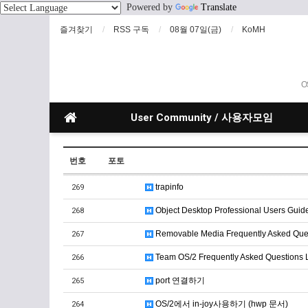
Powered by
Translate
즐겨찾기
RSS 구독
08월 07일(금)
KoMH
O
User Community / 사용자모임
번호
포토
trapinfo
269
Object Desktop Professional Users Guid
268
Removable Media Frequently Asked Ques
267
Team OS/2 Frequently Asked Questions L
266
port 연결하기
265
OS/2에서 in-joy사용하기 (hwp 문서)
264