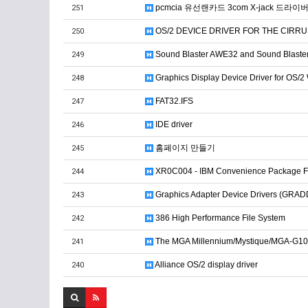
pcmcia 유선랜카드 3com X-jack 드라이
251
OS/2 DEVICE DRIVER FOR THE CIRRUS
250
Sound Blaster AWE32 and Sound Blaster
249
Graphics Display Device Driver for OS/2
248
FAT32.IFS
247
IDE driver
246
홈페이지 만들기
245
XR0C004 - IBM Convenience Package FixP
244
Graphics Adapter Device Drivers (GRAD
243
386 High Performance File System
242
The MGA Millennium/Mystique/MGA-G1
241
Alliance OS/2 display driver
240