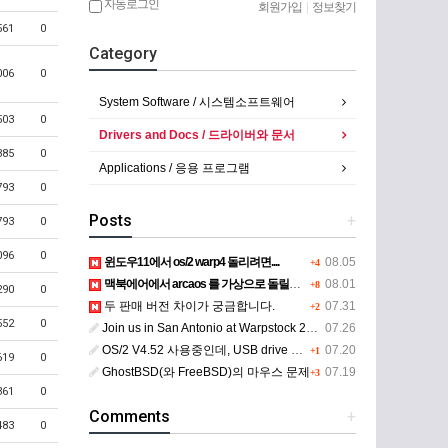
자동로그인
회원가입
|
정보찾기
561
0
Category
006
0
System Software / 시스템소프트웨어
503
0
Drivers and Docs / 드라이버와 문서
385
0
Applications / 응용 프로그램
793
0
Posts
+
793
0
096
0
윈도우11에서 os/2 warp4 돌리려면....
08.05
+4
맥북에어에서 arcaos 를 가상으로 돌릴려면 어떻게 해야 하는 지요?
08.01
+8
290
0
두 판매 버전 차이가 궁금합니다.
07.31
+2
552
0
Join us in San Antonio at Warpstock 2026
07.26
OS/2 V4.52 사용중인데, USB drive 사용 가능한지요?
07.20
+1
619
0
GhostBSD(와 FreeBSD)의 마우스 문제
07.19
+3
361
0
Comments
+
483
0