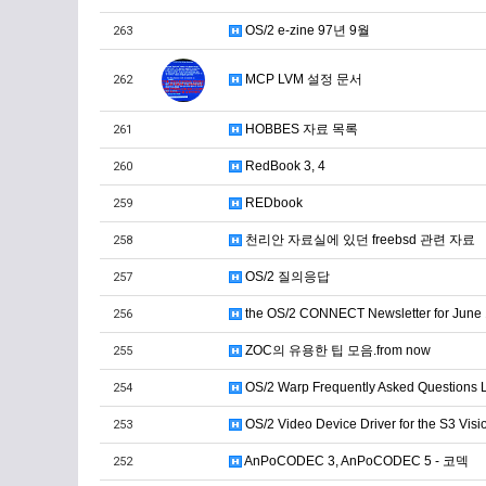
OS/2 e-zine 97년 9월
263
MCP LVM 설정 문서
262
HOBBES 자료 목록
261
RedBook 3, 4
260
REDbook
259
천리안 자료실에 있던 freebsd 관련 자료
258
OS/2 질의응답
257
the OS/2 CONNECT Newsletter for June
256
ZOC의 유용한 팁 모음.from now
255
OS/2 Warp Frequently Asked Questions L
254
OS/2 Video Device Driver for the S3 Vi
253
AnPoCODEC 3, AnPoCODEC 5 - 코덱
252