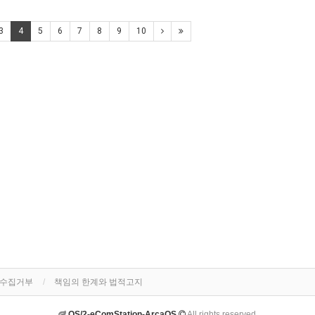
3
4
5
6
7
8
9
10
단수집거부
책임의 한계와 법적고지
OS/2-eComStation-ArcaOS
All rights reserved.