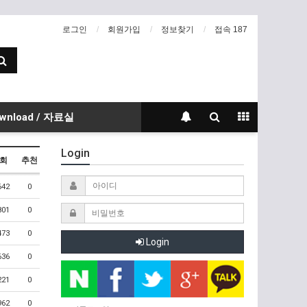
로그인
회원가입
정보찾기
접속 187
wnload / 자료실
Login
회
추천
642
0
801
0
473
0
Login
636
0
221
0
962
0