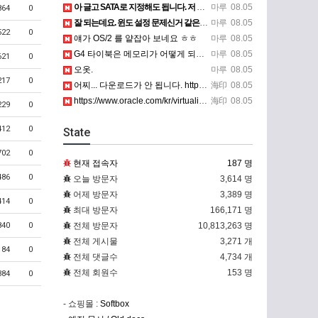
아 글고 SATA로 지정해도 됩니다. 저 글 진짜 이상하네요. 옛날꺼 퍼와서 그런거 같은데요.
마루
08.05
864
0
잘 되는데요. 윈도 설정 문제신거 같은데. 크롬 브라우저나 파폭으로 해 보세요
마루
08.05
522
0
얘가 OS/2 를 얕잡아 보네요 ㅎㅎ
마루
08.05
G4 타이북은 메모리가 어떻게 되나요?
마루
08.05
621
0
오옷.
마루
08.05
217
0
어찌... 다운로드가 안 됩니다. https://www.oracle.com/kr/virtualization/…
海印
08.05
https://www.oracle.com/kr/virtualization/technologies/vm/dow…
海印
08.05
229
0
412
0
State
702
0
현재 접속자
187 명
486
0
오늘 방문자
3,614 명
어제 방문자
3,389 명
414
0
최대 방문자
166,171 명
840
0
전체 방문자
10,813,263 명
전체 게시물
3,271 개
184
0
전체 댓글수
4,734 개
전체 회원수
153 명
384
0
- 쇼핑몰 :
Softbox