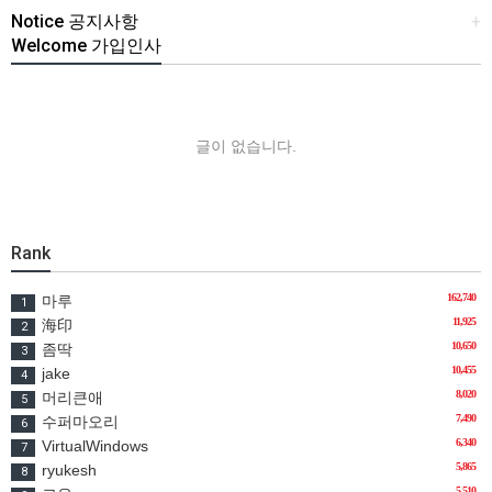
Notice 공지사항
+
Welcome 가입인사
글이 없습니다.
Rank
162,740
마루
1
11,925
海印
2
10,650
좀딱
3
10,455
jake
4
8,020
머리큰애
5
7,490
수퍼마오리
6
6,340
VirtualWindows
7
5,865
ryukesh
8
5,510