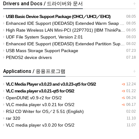
Drivers and Docs / 드라이버와 문서
+
USB Basic Device Support Package (OHCI／UHCI／EHCI)
08.05
Enhanced IDE Support (IDEDASD) Extended Warm Swap Support1024
08.05
High Rate Wireless LAN Mini-PCI (22P7701) [IBM ThinkPad] T30
08.05
UDF File System Support, Version 2.01
08.03
Enhanced IDE Support (IDEDASD) Extended Partition Support
08.02
USB Mass Storage Support Package
07.23
PENOS2 device drivers
07.18
Applications / 응용프로그램
+
VLC Media Player v3.0.23 and v3.0.23-qt5 for OS/2
12.24
+3
VLC media player v3.0.21-qt5 for OS/2
01.22
+3
OpenDUNE v0.9-r2 for OS/2
06.24
+5
VLC media player v3.0.21 for OS/2
06.17
+1
RSJ CD Writer for OS／2 5.51 (English)
02.02
rar 320
11.10
VLC media player v3.0.20 for OS/2
11.07