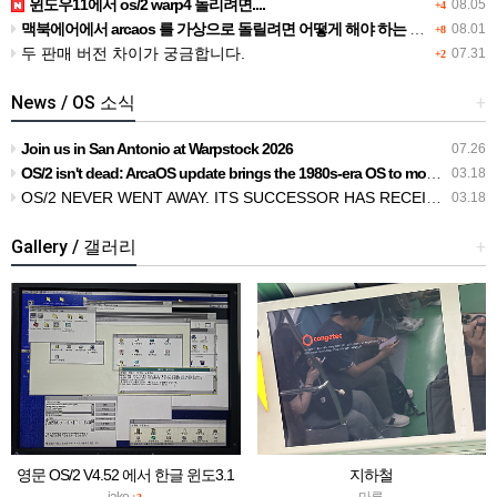
윈도우11에서 os/2 warp4 돌리려면....
08.05
+4
맥북에어에서 arcaos 를 가상으로 돌릴려면 어떻게 해야 하는 지요?
08.01
+8
두 판매 버전 차이가 궁금합니다.
07.31
+2
News / OS 소식
+
Join us in San Antonio at Warpstock 2026
07.26
OS/2 isn't dead: ArcaOS update brings the 1980s-era OS to modern UEFI PCs
03.18
OS/2 NEVER WENT AWAY. ITS SUCCESSOR HAS RECEIVED AN UPDATE
03.18
Gallery / 갤러리
+
영문 OS/2 V4.52 에서 한글 윈도3.1
지하철
실행하기
jake
마루