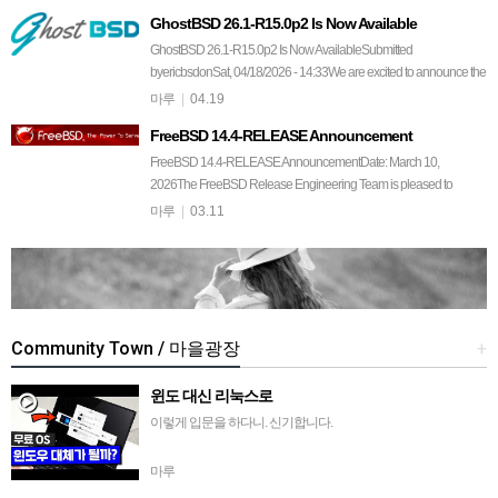
GhostBSD 26.1-R15.0p2 Is Now Available
GhostBSD 26.1-R15.0p2 Is Now AvailableSubmitted
byericbsdonSat, 04/18/2026 - 14:33We are excited to announce the
release…
마루
|
04.19
FreeBSD 14.4-RELEASE Announcement
FreeBSD 14.4-RELEASE AnnouncementDate: March 10,
2026The FreeBSD Release Engineering Team is pleased to
announce the ava…
마루
|
03.11
Community Town / 마을광장
+
윈도 대신 리눅스로
이렇게 입문을 하다니. 신기합니다.
마루