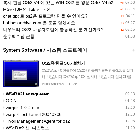
혹시 한글 OS/2 V4 에 있는 WIN-OS2 를 영문 OS/2 V4.52 에 이식해 보신분 있으신지요?
07.03
+5
MS와 IBM의 Tab 키 논쟁
05.14
+1
chat gpt 로 os2용 프로그램 만들 수 있어요?
04.11
+1
hobbesarchive.com 은 문을 닫았네요
03.27
+3
나우누리 OS/2 사용자모임에 활동하신 분 계신가요?
02.25
+12
순수백수님 근황
01.08
System Software / 시스템 소프트웨어
+
OS/2용 한글 3.0b 설치기
OS/2 Warp 4.0 한글판에 OS/2용 한글과컴퓨터 한글 3.0b를 설치
해보았습니다.OS/2 Warp 4.0에 설치해보았습니다. 설치 CD를
넣으면 설치 프로그램이 시작됩니다. 윈도우용과는 배경부터 해
VirtualWindows
|
07.26
서 완전히…
WSeB #2 Lan requester
02.13
ODIN
01.18
warpin-1-0-2.exe
12.10
warp 4 test kernel 20040206
12.10
Tivoli Management Agent for os2
12.06
WSeB #2 랜_디스턴즈
11.29