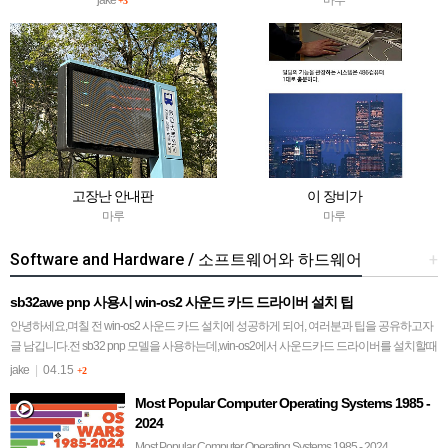
+3
고장난 안내판
이 장비가
마루
마루
Software and Hardware / 소프트웨어와 하드웨어
+
sb32awe pnp 사용시 win-os2 사운드 카드 드라이버 설치 팁
안녕하세요,며칠 전 win-os2 사운드 카드 설치에 성공하게 되어, 여러분과 팁을 공유하고자
글 남깁니다.전 sb32 pnp 모델을 사용하는데,win-os2에서 사운드카드 드라이버를 설치할때
항상 midi driv…
jake
|
04.15
+2
Most Popular Computer Operating Systems 1985 -
2024
Most Popular Computer Operating Systems 1985 - 2024