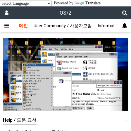
Powered by
Translate
OS/2
메인
User Community / 사용자모임
Information /
Previous
Next
Help / 도움 요청
+