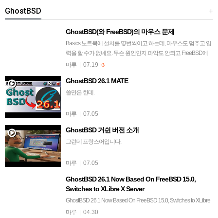
GhostBSD
+
GhostBSD(와 FreeBSD)의 마우스 문제
Basics 노트북에 설치를 몇번씩이고 하는데, 마우스도 멈추고 입
력을 할 수가 없네요. 무슨 원인인지 파악도 안되고 FreeBSD에
서 해결책으로 내 놓은 것도 다 적용했는데 안되고. 일단 하나씩
마루
|
07.19
+3
잡아 가 보겠습니다…
GhostBSD 26.1 MATE
쓸만은 한데.
마루
|
07.05
GhostBSD 거쉰 버전 소개
그런데 프랑스어입니다.
마루
|
07.05
GhostBSD 26.1 Now Based On FreeBSD 15.0,
Switches to XLibre X Server
GhostBSD 26.1 Now Based On FreeBSD 15.0, Switches to XLibre
X ServerWritten byMichael LarabelinBSDon 18 April 2026 at 03…
마루
|
04.30