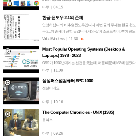
마루
|
04.15
한글 윈도우 2.1의 존재
안녕하십니까. 버추얼윈도우입니다.이번 글의 주제는 한글 윈도
우 2.1의 존재에 관한 글입니다.저와 같이 소프트웨어, 특히 윈도
우에 관심이 많고 버전별로 수집하는 분들은 한글 윈도우 2.1에
VirtualWindows
|
11.30
+16
대해 한번씩 들어보셨을 겁…
Most Popular Operating Systems (Desktop &
Laptops) 1978 - 2023
OS/2가 1990년대에는 선전을 했는데, 어플 때문에 MS에 밀렸다
는 결론은 너무 성급한 듯. 심지어 Mac보다 점유율이 높았다는
마루
|
11.09
거.
삼성퍼스널컴퓨터 SPC 1000
전설이네요.
마루
|
10.16
The Computer Chronicles - UNIX (1985)
유닉스
마루
|
09.26