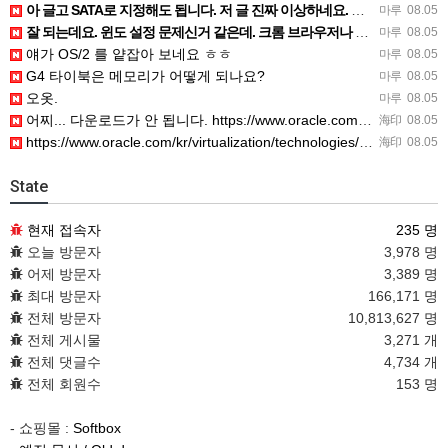
아 글고 SATA로 지정해도 됩니다. 저 글 진짜 이상하네요. 옛날꺼 퍼와서 그런거 같은데요.
마루
08.05
잘 되는데요. 윈도 설정 문제신거 같은데. 크롬 브라우저나 파폭으로 해 보세요
마루
08.05
얘가 OS/2 를 얕잡아 보네요 ㅎㅎ
마루
08.05
G4 타이북은 메모리가 어떻게 되나요?
마루
08.05
오옷.
마루
08.05
어찌... 다운로드가 안 됩니다. https://www.oracle.com/kr/virtualization/…
海印
08.05
https://www.oracle.com/kr/virtualization/technologies/vm/dow…
海印
08.05
State
현재 접속자
235 명
오늘 방문자
3,978 명
어제 방문자
3,389 명
최대 방문자
166,171 명
전체 방문자
10,813,627 명
전체 게시물
3,271 개
전체 댓글수
4,734 개
전체 회원수
153 명
- 쇼핑몰 :
Softbox