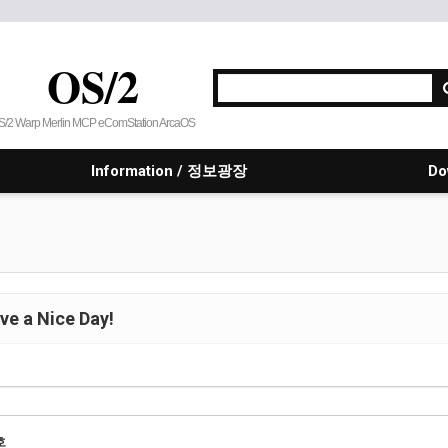
OS/2
S/2 Warp Merlin MCP eComStation ArcaOS
Information / 정보광장
Do
e a Nice Day!
호