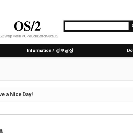
OS/2
S/2 Warp Merlin MCP eComStation ArcaOS
Information / 정보광장
Do
e a Nice Day!
호