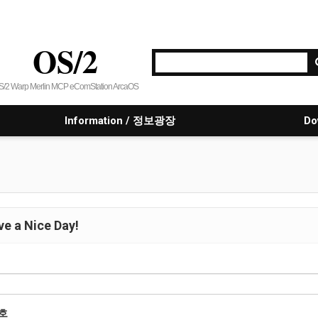
OS/2
S/2 Warp Merlin MCP eComStation ArcaOS
Information / 정보광장
Do
e a Nice Day!
호