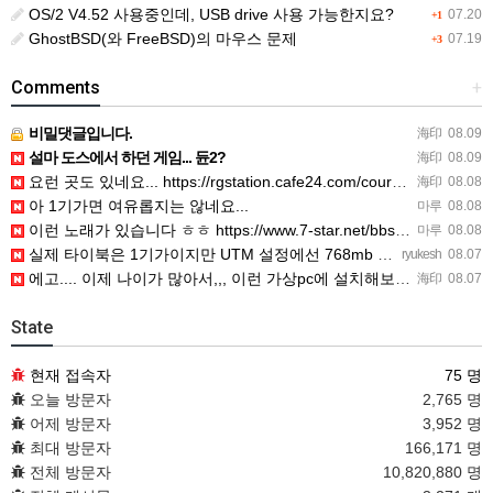
OS/2 V4.52 사용중인데, USB drive 사용 가능한지요?
07.20
+1
GhostBSD(와 FreeBSD)의 마우스 문제
07.19
+3
Comments
+
비밀댓글입니다.
海印
08.09
설마 도스에서 하던 게임... 듄2?
海印
08.09
요런 곳도 있네요... https://rgstation.cafe24.com/course_tip/306500
海印
08.08
아 1기가면 여유롭지는 않네요...
마루
08.08
이런 노래가 있습니다 ㅎㅎ https://www.7-star.net/bbs/board.php?bo_table…
마루
08.08
실제 타이북은 1기가이지만 UTM 설정에선 768mb 입니다. 1기가나 그 보다 넘게 설정하면 UTM 에뮬레…
ryukesh
08.07
에고.... 이제 나이가 많아서,,, 이런 가상pc에 설치해보는 것도 귀찮군요.. ㅎㅎ 날씨도 덥고.....…
海印
08.07
State
현재 접속자
75 명
오늘 방문자
2,765 명
어제 방문자
3,952 명
최대 방문자
166,171 명
전체 방문자
10,820,880 명