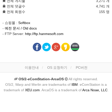
전체 게시물
3,271 개
전체 댓글수
4,741 개
전체 회원수
155 명
- 쇼핑몰 :
Softbox
-
예전 문서 / Old docs
- FTP Server:
http://ftp.hanmesoft.com
이용안내
OS 요청하기
PC버전
OS/2-eComStation-ArcaOS
All rights reserved.
OS/2, Warp and Merlin are trademarks of
IBM
. eComStation is a
trademark of
XEU.com
. ArcaOS is a trademark of
Arca Noae, LLC
.