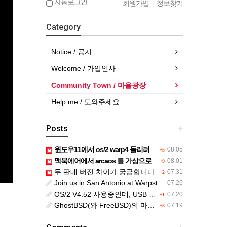
자동로그인
회원가입
|
정보찾기
Category
Notice / 공지
Welcome / 가입인사
Community Town / 마을광장
Help me / 도와주세요
Posts
+
윈도우11에서 os/2 warp4 돌리려면....
08.05
+5
맥북에어에서 arcaos 를 가상으로 돌릴려면 어떻게 해야 하는 지요?
08.01
+9
두 판매 버전 차이가 궁금합니다.
07.31
+2
Join us in San Antonio at Warpstock 2026
07.26
OS/2 V4.52 사용중인데, USB drive 사용 가능한지요?
07.20
+1
GhostBSD(와 FreeBSD)의 마우스 문제
07.19
+3