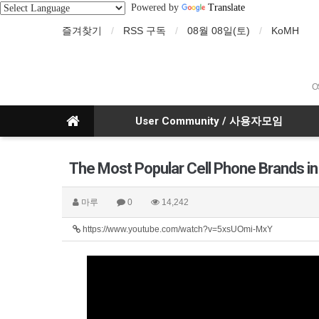
Powered by
Translate
즐겨찾기
RSS 구독
08월 08일(토)
KoMH
O
User Community / 사용자모임
The Most Popular Cell Phone Brands in
마루
0
14,242
https://www.youtube.com/watch?v=5xsUOmi-MxY