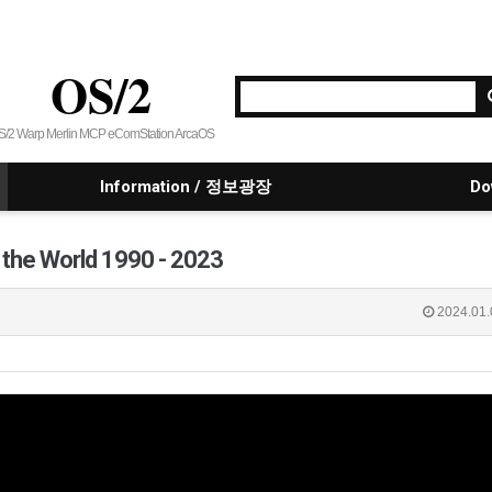
OS/2
S/2 Warp Merlin MCP eComStation ArcaOS
Information / 정보광장
Do
 the World 1990 - 2023
2024.01.