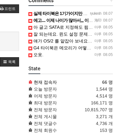
Comments
+
프린트
실제 타이북은 1기가이지만 UTM 설정에선 768mb 입니다. 1기가나 그 보다 넘게 설정하면 UTM 에뮬레…
ryukesh
08.07
에고.... 이제 나이가 많아서,,, 이런 가상pc에 설치해보는 것도 귀찮군요.. ㅎㅎ 날씨도 덥고.....…
海印
08.07
아 글고 SATA로 지정해도 됩니다. 저 글 진짜 이상하네요. 옛날꺼 퍼와서 그런거 같은데요.
마루
08.05
잘 되는데요. 윈도 설정 문제신거 같은데. 크롬 브라우저나 파폭으로 해 보세요
마루
08.05
얘가 OS/2 를 얕잡아 보네요 ㅎㅎ
마루
08.05
G4 타이북은 메모리가 어떻게 되나요?
마루
08.05
오옷.
마루
08.05
목록
State
현재 접속자
66 명
오늘 방문자
1,544 명
어제 방문자
4,514 명
최대 방문자
166,171 명
전체 방문자
10,815,707 명
전체 게시물
3,271 개
전체 댓글수
4,736 개
전체 회원수
153 명