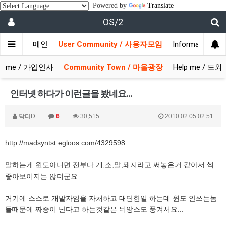
Powered by
Translate
OS/2
메인
User Community / 사용자모임
Information 
come / 가입인사
Community Town / 마을광장
Help me / 도
인터넷 하다가 이런글을 봤네요...
닥터D
6
30,515
2010.02.05 02:51
http://madsyntst.egloos.com/4329598
말하는게 윈도아니면 전부다 개,소,말,돼지라고 써놓은거 같아서 썩
좋아보이지는 않더군요
거기에 스스로 개발자임을 자처하고 대단한일 하는데 윈도 안쓰는놈
들때문에 짜증이 난다고 하는것같은 뉘앙스도 풍겨서요...