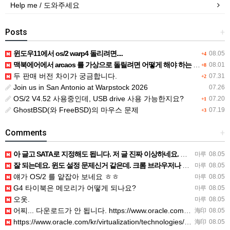
Help me / 도와주세요
Posts
+
윈도우11에서 os/2 warp4 돌리려면....
08.05
+4
맥북에어에서 arcaos 를 가상으로 돌릴려면 어떻게 해야 하는 지요?
08.01
+8
두 판매 버전 차이가 궁금합니다.
07.31
+2
Join us in San Antonio at Warpstock 2026
07.26
OS/2 V4.52 사용중인데, USB drive 사용 가능한지요?
07.20
+1
GhostBSD(와 FreeBSD)의 마우스 문제
07.19
+3
Comments
+
아 글고 SATA로 지정해도 됩니다. 저 글 진짜 이상하네요. 옛날꺼 퍼와서 그런거 같은데요.
마루
08.05
잘 되는데요. 윈도 설정 문제신거 같은데. 크롬 브라우저나 파폭으로 해 보세요
마루
08.05
얘가 OS/2 를 얕잡아 보네요 ㅎㅎ
마루
08.05
G4 타이북은 메모리가 어떻게 되나요?
마루
08.05
오옷.
마루
08.05
어찌... 다운로드가 안 됩니다. https://www.oracle.com/kr/virtualization/…
海印
08.05
https://www.oracle.com/kr/virtualization/technologies/vm/dow…
海印
08.05