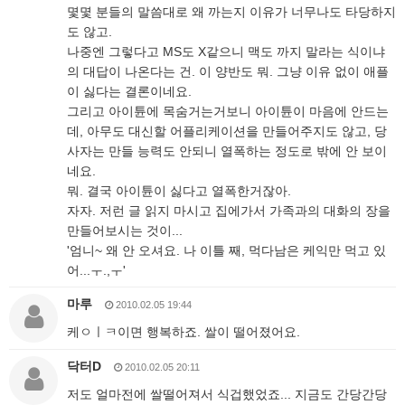
몇몇 분들의 말씀대로 왜 까는지 이유가 너무나도 타당하지
도 않고.
나중엔 그렇다고 MS도 X같으니 맥도 까지 말라는 식이냐
의 대답이 나온다는 건. 이 양반도 뭐. 그냥 이유 없이 애플
이 싫다는 결론이네요.
그리고 아이튠에 목숨거는거보니 아이튠이 마음에 안드는
데, 아무도 대신할 어플리케이션을 만들어주지도 않고, 당
사자는 만들 능력도 안되니 열폭하는 정도로 밖에 안 보이
네요.
뭐. 결국 아이튠이 싫다고 열폭한거잖아.
자자. 저런 글 읽지 마시고 집에가서 가족과의 대화의 장을
만들어보시는 것이...
'엄니~ 왜 안 오셔요. 나 이틀 째, 먹다남은 케익만 먹고 있
어...ㅜ.,ㅜ'
마루
2010.02.05 19:44
케ㅇㅣㅋ이면 행복하죠. 쌀이 떨어졌어요.
닥터D
2010.02.05 20:11
저도 얼마전에 쌀떨어져서 식겁했었죠... 지금도 간당간당