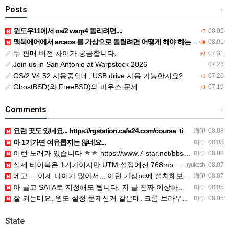
Posts
+
윈도우11에서 os/2 warp4 돌리려면....
08.05
+7
맥북에어에서 arcaos 를 가상으로 돌릴려면 어떻게 해야 하는 지요?
08.01
+10
두 판매 버전 차이가 궁금합니다.
07.31
+2
Join us in San Antonio at Warpstock 2026
07.26
OS/2 V4.52 사용중인데, USB drive 사용 가능한지요?
07.20
+1
GhostBSD(와 FreeBSD)의 마우스 문제
07.19
+3
Comments
+
요런 곳도 있네요... https://rgstation.cafe24.com/course_tip/306500
海印
08.08
아 1기가면 여유롭지는 않네요...
마루
08.08
이런 노래가 있습니다 ㅎㅎ https://www.7-star.net/bbs/board.php?bo_table…
마루
08.08
실제 타이북은 1기가이지만 UTM 설정에선 768mb 입니다. 1기가나 그 보다 넘게 설정하면 UTM 에뮬레…
ryukesh
08.07
에고.... 이제 나이가 많아서,,, 이런 가상pc에 설치해보는 것도 귀찮군요.. ㅎㅎ 날씨도 덥고.....…
海印
08.07
아 글고 SATA로 지정해도 됩니다. 저 글 진짜 이상하네요. 옛날꺼 퍼와서 그런거 같은데요.
마루
08.05
잘 되는데요. 윈도 설정 문제신거 같은데. 크롬 브라우저나 파폭으로 해 보세요
마루
08.05
State