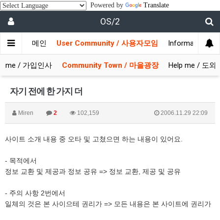
Powered by
Translate
OS/2
메인
User Community / 사용자모임
Information 
come / 가입인사
Community Town / 마을광장
Help me / 도
자기 전에 한 가지 더
Miren
2
102,159
2006.11.29 22:09
사이트 소개 내용 중 오타 및 고쳤으면 하는 내용이 있어요.
- 목적에서
정보 교환 및 제공과 정보 공유 => 정보 교환, 제공 및 공유
- 주의 사항 2번에서
일체의 것은 본 사이으테 권리가 => 모든 내용은 본 사이트에 권리가