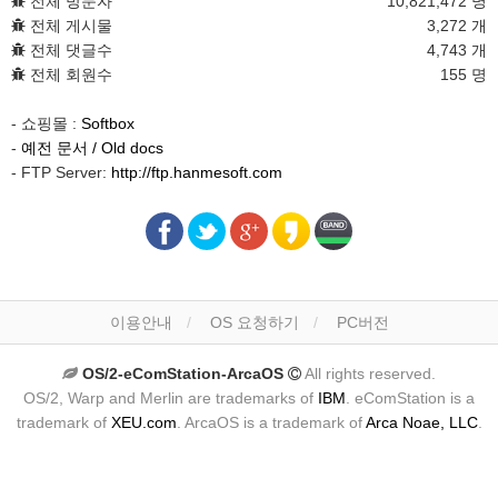
전체 방문자
10,821,472 명
전체 게시물
3,272 개
전체 댓글수
4,743 개
전체 회원수
155 명
- 쇼핑몰 :
Softbox
-
예전 문서 / Old docs
- FTP Server:
http://ftp.hanmesoft.com
이용안내
OS 요청하기
PC버전
OS/2-eComStation-ArcaOS
All rights reserved.
OS/2, Warp and Merlin are trademarks of
IBM
. eComStation is a
trademark of
XEU.com
. ArcaOS is a trademark of
Arca Noae, LLC
.