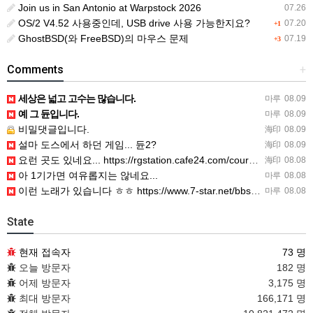
Join us in San Antonio at Warpstock 2026
07.26
OS/2 V4.52 사용중인데, USB drive 사용 가능한지요?
07.20
+1
GhostBSD(와 FreeBSD)의 마우스 문제
07.19
+3
Comments
+
세상은 넓고 고수는 많습니다.
마루
08.09
예 그 듄입니다.
마루
08.09
비밀댓글입니다.
海印
08.09
설마 도스에서 하던 게임... 듄2?
海印
08.09
요런 곳도 있네요... https://rgstation.cafe24.com/course_tip/306500
海印
08.08
아 1기가면 여유롭지는 않네요...
마루
08.08
이런 노래가 있습니다 ㅎㅎ https://www.7-star.net/bbs/board.php?bo_table…
마루
08.08
State
현재 접속자
73 명
오늘 방문자
182 명
어제 방문자
3,175 명
최대 방문자
166,171 명