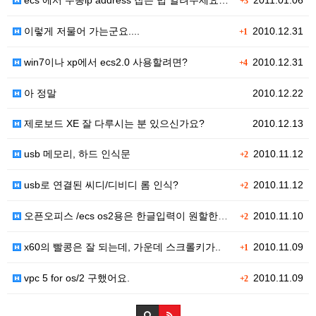
ecs 에서 수동ip address 잡는 법 알려주세요…
2011.01.06
+3
이렇게 저물어 가는군요....
2010.12.31
+1
win7이나 xp에서 ecs2.0 사용할려면?
2010.12.31
+4
아 정말
2010.12.22
제로보드 XE 잘 다루시는 분 있으신가요?
2010.12.13
usb 메모리, 하드 인식문
2010.11.12
+2
usb로 연결된 씨디/디비디 롬 인식?
2010.11.12
+2
오픈오피스 /ecs os2용은 한글입력이 원할한가요?
2010.11.10
+2
x60의 빨콩은 잘 되는데, 가운데 스크롤키가..
2010.11.09
+1
vpc 5 for os/2 구했어요.
2010.11.09
+2