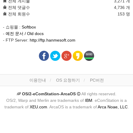
전체 게시물
3,271 개
전체 댓글수
4,736 개
전체 회원수
153 명
- 쇼핑몰 :
Softbox
-
예전 문서 / Old docs
- FTP Server:
http://ftp.hanmesoft.com
이용안내
OS 요청하기
PC버전
OS/2-eComStation-ArcaOS
All rights reserved.
OS/2, Warp and Merlin are trademarks of
IBM
. eComStation is a
trademark of
XEU.com
. ArcaOS is a trademark of
Arca Noae, LLC
.