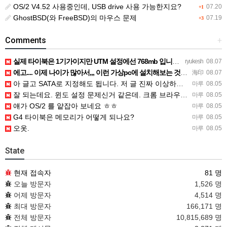
OS/2 V4.52 사용중인데, USB drive 사용 가능한지요?
07.20
+1
GhostBSD(와 FreeBSD)의 마우스 문제
07.19
+3
Comments
+
실제 타이북은 1기가이지만 UTM 설정에선 768mb 입니다. 1기가나 그 보다 넘게 설정하면 UTM 에뮬레…
ryukesh
08.07
에고.... 이제 나이가 많아서,,, 이런 가상pc에 설치해보는 것도 귀찮군요.. ㅎㅎ 날씨도 덥고.....…
海印
08.07
아 글고 SATA로 지정해도 됩니다. 저 글 진짜 이상하네요. 옛날꺼 퍼와서 그런거 같은데요.
마루
08.05
잘 되는데요. 윈도 설정 문제신거 같은데. 크롬 브라우저나 파폭으로 해 보세요
마루
08.05
얘가 OS/2 를 얕잡아 보네요 ㅎㅎ
마루
08.05
G4 타이북은 메모리가 어떻게 되나요?
마루
08.05
오옷.
마루
08.05
State
현재 접속자
81 명
오늘 방문자
1,526 명
어제 방문자
4,514 명
최대 방문자
166,171 명
전체 방문자
10,815,689 명