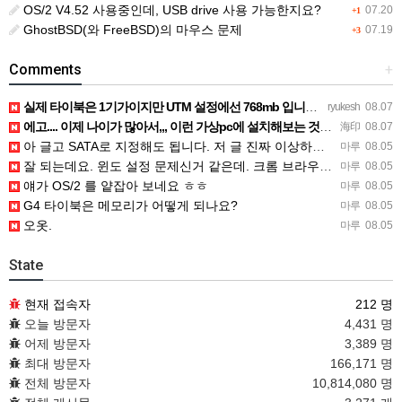
OS/2 V4.52 사용중인데, USB drive 사용 가능한지요?
07.20
+1
GhostBSD(와 FreeBSD)의 마우스 문제
07.19
+3
Comments
+
실제 타이북은 1기가이지만 UTM 설정에선 768mb 입니다. 1기가나 그 보다 넘게 설정하면 UTM 에뮬레…
ryukesh
08.07
에고.... 이제 나이가 많아서,,, 이런 가상pc에 설치해보는 것도 귀찮군요.. ㅎㅎ 날씨도 덥고.....…
海印
08.07
아 글고 SATA로 지정해도 됩니다. 저 글 진짜 이상하네요. 옛날꺼 퍼와서 그런거 같은데요.
마루
08.05
잘 되는데요. 윈도 설정 문제신거 같은데. 크롬 브라우저나 파폭으로 해 보세요
마루
08.05
얘가 OS/2 를 얕잡아 보네요 ㅎㅎ
마루
08.05
G4 타이북은 메모리가 어떻게 되나요?
마루
08.05
오옷.
마루
08.05
State
현재 접속자
212 명
오늘 방문자
4,431 명
어제 방문자
3,389 명
최대 방문자
166,171 명
전체 방문자
10,814,080 명