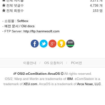
전체 게시물
3,271 개
전체 댓글수
4,736 개
전체 회원수
153 명
- 쇼핑몰 :
Softbox
-
예전 문서 / Old docs
- FTP Server:
http://ftp.hanmesoft.com
이용안내
OS 요청하기
PC버전
OS/2-eComStation-ArcaOS
All rights reserved.
OS/2, Warp and Merlin are trademarks of
IBM
. eComStation is a
trademark of
XEU.com
. ArcaOS is a trademark of
Arca Noae, LLC
.