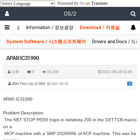
Powered by
Translate
OS/2
/ 사용자모임
Information / 정보광장
Download / 자료실
System Software / 시스템소프트웨어
Drivers and Docs 
APAR IC31990
마루
0
16,239
2021.08.18 01:55
IBM Peer.zip (4.9M)
1
2021.08.18
APAR IC31990
Problem Description:
The NET STOP PEER traps in netwksta.200 in the GETTCB macro
on a
MCP machine with a SMP OS2KRNL of ACP machine. This was ha