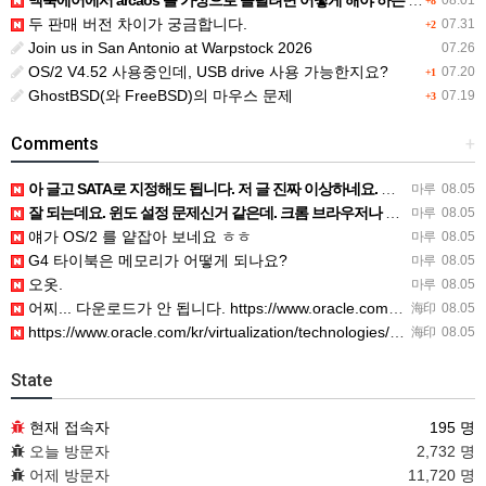
맥북에어에서 arcaos 를 가상으로 돌릴려면 어떻게 해야 하는 지요?
08.01
+8
두 판매 버전 차이가 궁금합니다.
07.31
+2
Join us in San Antonio at Warpstock 2026
07.26
OS/2 V4.52 사용중인데, USB drive 사용 가능한지요?
07.20
+1
GhostBSD(와 FreeBSD)의 마우스 문제
07.19
+3
Comments
+
아 글고 SATA로 지정해도 됩니다. 저 글 진짜 이상하네요. 옛날꺼 퍼와서 그런거 같은데요.
마루
08.05
잘 되는데요. 윈도 설정 문제신거 같은데. 크롬 브라우저나 파폭으로 해 보세요
마루
08.05
얘가 OS/2 를 얕잡아 보네요 ㅎㅎ
마루
08.05
G4 타이북은 메모리가 어떻게 되나요?
마루
08.05
오옷.
마루
08.05
어찌... 다운로드가 안 됩니다. https://www.oracle.com/kr/virtualization/…
海印
08.05
https://www.oracle.com/kr/virtualization/technologies/vm/dow…
海印
08.05
State
현재 접속자
195 명
오늘 방문자
2,732 명
어제 방문자
11,720 명