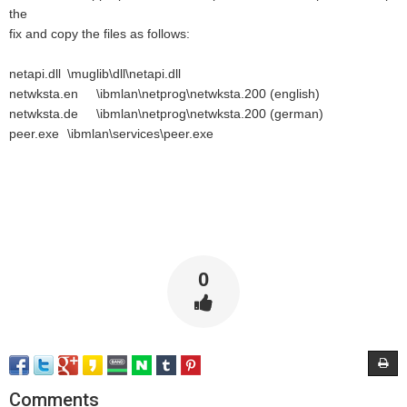
the
fix and copy the files as follows:
netapi.dll
\muglib\dll\netapi.dll
netwksta.en
\ibmlan\netprog\netwksta.200 (english)
netwksta.de
\ibmlan\netprog\netwksta.200 (german)
peer.exe
\ibmlan\services\peer.exe
0
Comments