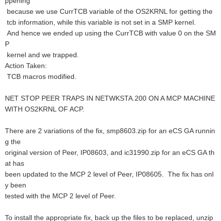
ppening
because we use CurrTCB variable of the OS2KRNL for getting the
tcb information, while this variable is not set in a SMP kernel.
And hence we ended up using the CurrTCB with value 0 on the SM
P
kernel and we trapped.
Action Taken:
TCB macros modified.
NET STOP PEER TRAPS IN NETWKSTA.200 ON A MCP MACHINE
WITH OS2KRNL OF ACP.
There are 2 variations of the fix, smp8603.zip for an eCS GA runnin
g the
original version of Peer, IP08603, and ic31990.zip for an eCS GA th
at has
been updated to the MCP 2 level of Peer, IP08605. The fix has onl
y been
tested with the MCP 2 level of Peer.
To install the appropriate fix, back up the files to be replaced, unzip