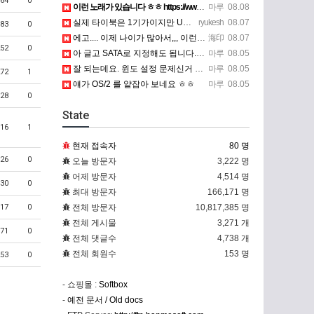
64
0
이런 노래가 있습니다 ㅎㅎ https://www.7-star.net/bbs/board.php?bo_table…
마루
08.08
실제 타이북은 1기가이지만 UTM 설정에선 768mb 입니다. 1기가나 그 보다 넘게 설정하면 UTM 에뮬레…
ryukesh
08.07
83
0
에고.... 이제 나이가 많아서,,, 이런 가상pc에 설치해보는 것도 귀찮군요.. ㅎㅎ 날씨도 덥고.....…
海印
08.07
52
0
아 글고 SATA로 지정해도 됩니다. 저 글 진짜 이상하네요. 옛날꺼 퍼와서 그런거 같은데요.
마루
08.05
잘 되는데요. 윈도 설정 문제신거 같은데. 크롬 브라우저나 파폭으로 해 보세요
마루
08.05
72
1
얘가 OS/2 를 얕잡아 보네요 ㅎㅎ
마루
08.05
28
0
State
16
1
현재 접속자
80 명
26
0
오늘 방문자
3,222 명
어제 방문자
4,514 명
30
0
최대 방문자
166,171 명
17
0
전체 방문자
10,817,385 명
전체 게시물
3,271 개
71
0
전체 댓글수
4,738 개
전체 회원수
153 명
53
0
- 쇼핑몰 :
Softbox
-
예전 문서 / Old docs