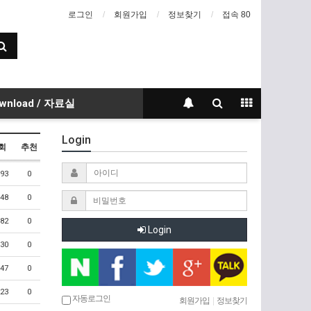
로그인
회원가입
정보찾기
접속 80
wnload / 자료실
Login
회
추천
93
0
48
0
82
0
Login
30
0
47
0
23
0
자동로그인
회원가입
|
정보찾기