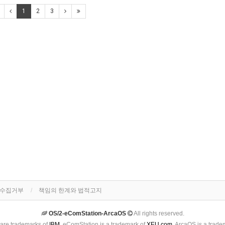
1
2
3
단수집거부
책임의 한계와 법적고지
OS/2-eComStation-ArcaOS
All rights reserved.
are trademarks of
IBM
. eComStation is a trademark of
XEU.com
. ArcaOS is a trade