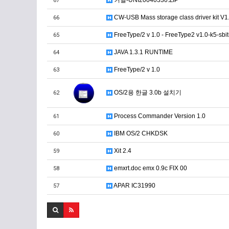
커널-UNI20040330.ZIP
67
CW-USB Mass storage class driver kit V1
66
FreeType/2 v 1.0 - FreeType2 v1.0-k5-sbit
65
JAVA 1.3.1 RUNTIME
64
FreeType/2 v 1.0
63
OS/2용 한글 3.0b 설치기
62
Process Commander Version 1.0
61
IBM OS/2 CHKDSK
60
Xit 2.4
59
emxrt.doc emx 0.9c FIX 00
58
APAR IC31990
57