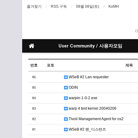
즐겨찾기
RSS 구독
08월 08일(토)
KoMH
O
User Community / 사용자모임
번호
포토
제목
WSeB #2 Lan requester
86
ODIN
85
warpin-1-0-2.exe
84
warp 4 test kernel 20040206
83
Tivoli Management Agent for os2
82
WSeB #2 랜_디스턴즈
81