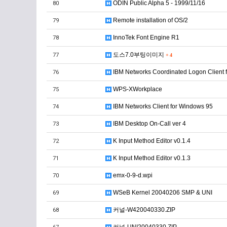
ODIN Public Alpha 5 - 1999/11/16
80
Remote installation of OS/2
79
InnoTek Font Engine R1
78
도스7.0부팅이미지
77
+
4
IBM Networks Coordinated Logon Client 
76
WPS-XWorkplace
75
IBM Networks Client for Windows 95
74
IBM Desktop On-Call ver 4
73
K Input Method Editor v0.1.4
72
K Input Method Editor v0.1.3
71
emx-0-9-d.wpi
70
WSeB Kernel 20040206 SMP & UNI
69
커널-W420040330.ZIP
68