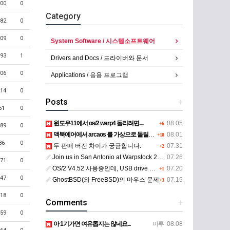
00
0
Category
82
0
09
0
System Software / 시스템소프트웨어
93
1
Drivers and Docs / 드라이버와 문서
06
0
Applications / 응용 프로그램
14
0
Posts
+
51
0
윈도우11에서 os/2 warp4 돌리려면....
08.05
+6
89
0
맥북에어에서 arcaos 를 가상으로 돌릴려면 어떻게 해야 하는 지요?
08.01
+10
86
0
두 판매 버전 차이가 궁금합니다.
07.31
+2
Join us in San Antonio at Warpstock 2026
07.26
71
0
OS/2 V4.52 사용중인데, USB drive 사용 가능한지요?
07.20
+1
47
0
GhostBSD(와 FreeBSD)의 마우스 문제
07.19
+3
18
0
Comments
+
59
0
아 1기가면 여유롭지는 않네요...
마루
08.08