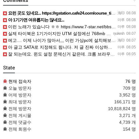
Comments
+
요런 곳도 있네요... https://rgstation.cafe24.com/course_tip/306500
海印
08.08
아 1기가면 여유롭지는 않네요...
마루
08.08
이런 노래가 있습니다 ㅎㅎ https://www.7-star.net/bbs/board.php?bo_table…
마루
08.08
실제 타이북은 1기가이지만 UTM 설정에선 768mb 입니다. 1기가나 그 보다 넘게 설정하면 UTM 에뮬레…
ryukesh
08.07
에고.... 이제 나이가 많아서,,, 이런 가상pc에 설치해보는 것도 귀찮군요.. ㅎㅎ 날씨도 덥고.....…
海印
08.07
아 글고 SATA로 지정해도 됩니다. 저 글 진짜 이상하네요. 옛날꺼 퍼와서 그런거 같은데요.
마루
08.05
잘 되는데요. 윈도 설정 문제신거 같은데. 크롬 브라우저나 파폭으로 해 보세요
마루
08.05
State
현재 접속자
76 명
오늘 방문자
709 명
어제 방문자
3,952 명
최대 방문자
166,171 명
전체 방문자
10,818,824 명
전체 게시물
3,271 개
전체 댓글수
4,739 개
전체 회원수
154 명