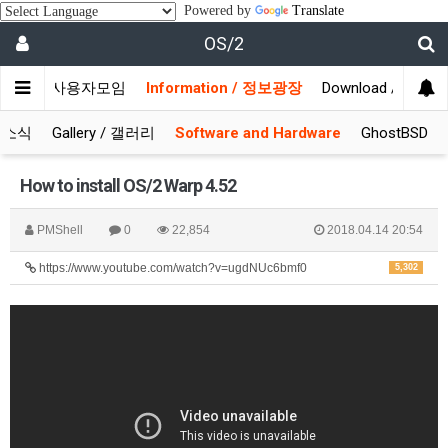
Powered by
Translate
OS/2
munity / 사용자모임
Information / 정보광장
Download / 자료실
S 소식
Gallery / 갤러리
Software and Hardware
GhostBSD
How to install OS/2 Warp 4.52
PMShell
0
22,854
2018.04.14 20:54
https://www.youtube.com/watch?v=ugdNUc6bmf0
5,302