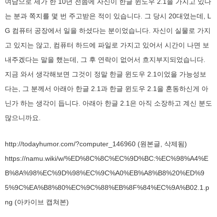
여담으로 제가 한 10년 전쯤에 자신이 한글 윈도우 2.1을 가지고 있다
는 분과 쪽지를 몇 번 주고받은 적이 있습니다. 그 당시 20대였는데, L
G 컴퓨터 공장에서 일을 하셨다는 분이었습니다. 자신이 실물로 가지
고 있지는 않고, 컴퓨터 하드에 파일로 가지고 있어서 시간이 나면 보
내주겠다는 말을 했는데, 그 후 연락이 없어서 흐지부지되었습니다.
지금 와서 생각해보면 그것이 정말 한글 윈도우 2.1이었을 가능성보
다는, 그 분께서 아래아 한글 2.1과 한글 윈도우 2.1을 혼동하신게 아
닌가 하는 생각이 듭니다. 아래아 한글 2.1은 아직 소장하고 계신 분도
많으니까요.
http://todayhumor.com/?computer_146960
(원본글, 삭제됨)
https://namu.wiki/w/%ED%8C%8C%EC%9D%BC:%EC%98%A4%E
B%8A%98%EC%9D%98%EC%9C%A0%EB%A8%B8%20%ED%9
5%9C%EA%B8%80%EC%9C%88%EB%8F%84%EC%9A%B02.1.p
ng
(아카이브 캡쳐본)