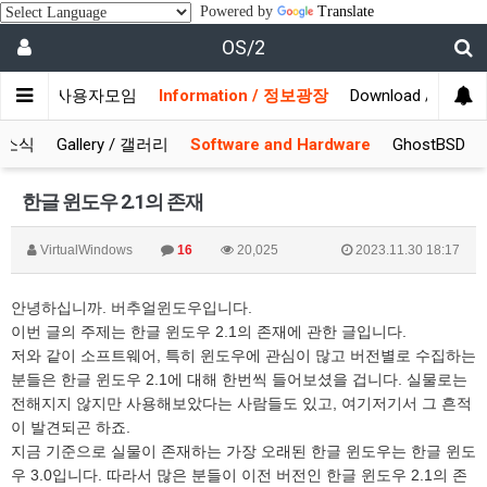
Powered by
Translate
OS/2
munity / 사용자모임
Information / 정보광장
Download / 자료실
S 소식
Gallery / 갤러리
Software and Hardware
GhostBSD
한글 윈도우 2.1의 존재
VirtualWindows
16
20,025
2023.11.30 18:17
안녕하십니까. 버추얼윈도우입니다.
이번 글의 주제는 한글 윈도우 2.1의 존재에 관한 글입니다.
저와 같이 소프트웨어, 특히 윈도우에 관심이 많고 버전별로 수집하는
분들은 한글 윈도우 2.1에 대해 한번씩 들어보셨을 겁니다. 실물로는
전해지지 않지만 사용해보았다는 사람들도 있고, 여기저기서 그 흔적
이 발견되곤 하죠.
지금 기준으로 실물이 존재하는 가장 오래된 한글 윈도우는 한글 윈도
우 3.0입니다. 따라서 많은 분들이 이전 버전인 한글 윈도우 2.1의 존