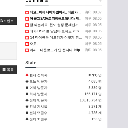
Comments
+
에고.... 이제 나이가 많아서,,, 이런 가상pc에 설치해보는 것도 귀찮군요.. ㅎㅎ 날씨도 덥고.....…
海印
08.07
아 글고 SATA로 지정해도 됩니다. 저 글 진짜 이상하네요. 옛날꺼 퍼와서 그런거 같은데요.
마루
08.05
프린트
잘 되는데요. 윈도 설정 문제신거 같은데. 크롬 브라우저나 파폭으로 해 보세요
마루
08.05
얘가 OS/2 를 얕잡아 보네요 ㅎㅎ
마루
08.05
G4 타이북은 메모리가 어떻게 되나요?
마루
08.05
오옷.
마루
08.05
어찌... 다운로드가 안 됩니다. https://www.oracle.com/kr/virtualization/…
海印
08.05
State
목록
현재 접속자
187(
1
) 명
오늘 방문자
4,085 명
어제 방문자
3,389 명
최대 방문자
166,171 명
전체 방문자
10,813,734 명
전체 게시물
3,271 개
전체 댓글수
4,735 개
전체 회원수
153 명