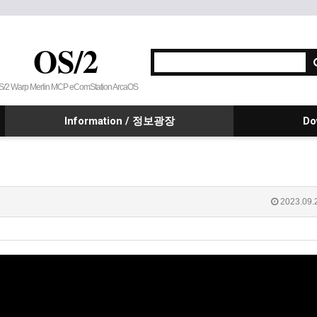
OS/2
S/2 Warp Merlin MCP eComStation ArcaOS
Information / 정보광장
Do
2023.09.