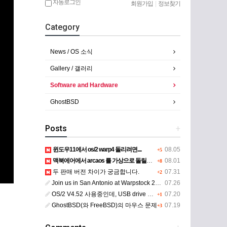
자동로그인
회원가입
|
정보찾기
Category
News / OS 소식
Gallery / 갤러리
Software and Hardware
GhostBSD
Posts
+
윈도우11에서 os/2 warp4 돌리려면....
08.05
+5
맥북에어에서 arcaos 를 가상으로 돌릴려면 어떻게 해야 하는 지요?
08.01
+8
두 판매 버전 차이가 궁금합니다.
07.31
+2
Join us in San Antonio at Warpstock 2026
07.26
OS/2 V4.52 사용중인데, USB drive 사용 가능한지요?
07.20
+1
GhostBSD(와 FreeBSD)의 마우스 문제
07.19
+3