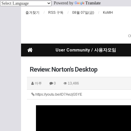
Powered by
Translate
즐겨찾기
RSS 구독
08월 07일(금)
KoMH
O
User Community / 사용자모임
Review: Norton's Desktop
마루
0
13,486
https://youtu.be/iD7AezjG5YE