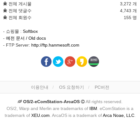
전체 게시물
3,272 개
전체 댓글수
4,743 개
전체 회원수
155 명
- 쇼핑몰 :
Softbox
-
예전 문서 / Old docs
- FTP Server:
http://ftp.hanmesoft.com
이용안내
OS 요청하기
PC버전
OS/2-eComStation-ArcaOS
All rights reserved.
OS/2, Warp and Merlin are trademarks of
IBM
. eComStation is a
trademark of
XEU.com
. ArcaOS is a trademark of
Arca Noae, LLC
.