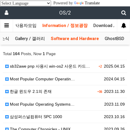
Powered by
Translate
OS/2
munity / 사용자모임
Information / 정보광장
Download / 자료실
S 소식
Gallery / 갤러리
Software and Hardware
GhostBSD
Total
164
Posts, Now
1
Page
sb32awe pnp 사용시 win-os2 사운드 카드…
2025.04.15
+2
Most Popular Computer Operatin…
2024.04.15
한글 윈도우 2.1의 존재
2023.11.30
+16
Most Popular Operating Systems…
2023.11.09
삼성퍼스널컴퓨터 SPC 1000
2023.10.16
The Computer Chronicles - UNIX…
2023.09.26