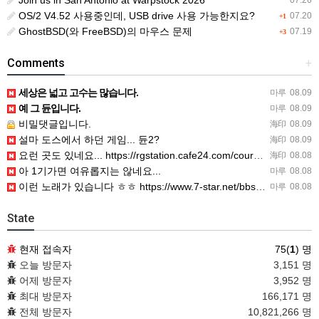
Join us in San Antonio at Warpstock 2026
07.26
OS/2 V4.52 사용중인데, USB drive 사용 가능한지요?
07.20
+1
GhostBSD(와 FreeBSD)의 마우스 문제
07.19
+3
Comments
+
세상은 넓고 고수는 많습니다.
마루
08.09
예 그 듄입니다.
마루
08.09
비밀댓글입니다.
海印
08.09
설마 도스에서 하던 게임... 듄2?
海印
08.09
요런 곳도 있네요... https://rgstation.cafe24.com/course_tip/306500
海印
08.08
아 1기가면 여유롭지는 않네요...
마루
08.08
이런 노래가 있습니다 ㅎㅎ https://www.7-star.net/bbs/board.php?bo_table…
마루
08.08
State
현재 접속자
75(
1
) 명
오늘 방문자
3,151 명
어제 방문자
3,952 명
최대 방문자
166,171 명
전체 방문자
10,821,266 명