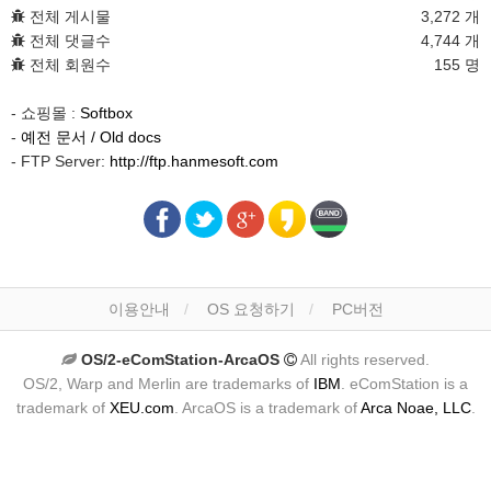
전체 게시물
3,272 개
전체 댓글수
4,744 개
전체 회원수
155 명
- 쇼핑몰 :
Softbox
-
예전 문서 / Old docs
- FTP Server:
http://ftp.hanmesoft.com
이용안내
OS 요청하기
PC버전
OS/2-eComStation-ArcaOS
All rights reserved.
OS/2, Warp and Merlin are trademarks of
IBM
. eComStation is a
trademark of
XEU.com
. ArcaOS is a trademark of
Arca Noae, LLC
.