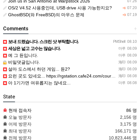
Join us in San Antonio at Warpstock 2026
07.26
OS/2 V4.52 사용중인데, USB drive 사용 가능한지요?
07.20
+1
GhostBSD(와 FreeBSD)의 마우스 문제
07.19
+3
Comments
+
보내 드렸습니다. 스크린 샷 부탁합니다.
PMShell
08.10
세상은 넓고 고수는 많습니다.
마루
08.09
예 그 듄입니다.
마루
08.09
비밀댓글입니다.
海印
08.09
설마 도스에서 하던 게임... 듄2?
海印
08.09
요런 곳도 있네요... https://rgstation.cafe24.com/course_tip/306500
海印
08.08
아 1기가면 여유롭지는 않네요...
마루
08.08
State
현재 접속자
86 명
오늘 방문자
2,156 명
어제 방문자
3,175 명
최대 방문자
166,171 명
전체 방문자
10,823,446 명