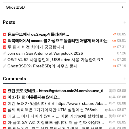
GhostBSD
Posts
+
윈도우11에서 os/2 warp4 돌리려면....
08.05
+7
맥북에어에서 arcaos 를 가상으로 돌릴려면 어떻게 해야 하는 지요?
08.01
+10
두 판매 버전 차이가 궁금합니다.
07.31
+2
Join us in San Antonio at Warpstock 2026
07.26
OS/2 V4.52 사용중인데, USB drive 사용 가능한지요?
07.20
+1
GhostBSD(와 FreeBSD)의 마우스 문제
07.19
+3
Comments
+
요런 곳도 있네요... https://rgstation.cafe24.com/course_tip/306500
海印
08.08
아 1기가면 여유롭지는 않네요...
마루
08.08
이런 노래가 있습니다 ㅎㅎ https://www.7-star.net/bbs/board.php?bo_table…
마루
08.08
실제 타이북은 1기가이지만 UTM 설정에선 768mb 입니다. 1기가나 그 보다 넘게 설정하면 UTM 에뮬레…
ryukesh
08.07
에고.... 이제 나이가 많아서,,, 이런 가상pc에 설치해보는 것도 귀찮군요.. ㅎㅎ 날씨도 덥고.....…
海印
08.07
아 글고 SATA로 지정해도 됩니다. 저 글 진짜 이상하네요. 옛날꺼 퍼와서 그런거 같은데요.
마루
08.05
잘 되는데요. 윈도 설정 문제신거 같은데. 크롬 브라우저나 파폭으로 해 보세요
마루
08.05