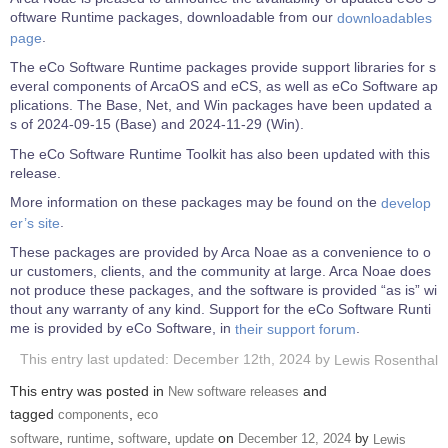
oftware Runtime packages, downloadable from our
downloadables
.
page
The eCo Software Runtime packages provide support libraries for s
everal components of ArcaOS and eCS, as well as eCo Software ap
plications. The Base, Net, and Win packages have been updated a
s of 2024-09-15 (Base) and 2024-11-29 (Win).
The eCo Software Runtime Toolkit has also been updated with this
release.
More information on these packages may be found on the
develop
.
er’s site
These packages are provided by Arca Noae as a convenience to o
ur customers, clients, and the community at large. Arca Noae does
not produce these packages, and the software is provided “as is” wi
thout any warranty of any kind. Support for the eCo Software Runti
me is provided by eCo Software, in
.
their support forum
This entry last updated: December 12th, 2024 by
Lewis Rosenthal
This entry was posted in
and
New software releases
tagged
,
components
eco
,
,
,
on
by
software
runtime
software
update
December 12, 2024
Lewis