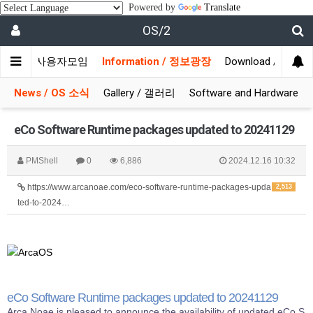
Powered by
Translate
OS/2
munity / 사용자모임
Information / 정보광장
Download / 자료실
News / OS 소식
Gallery / 갤러리
Software and Hardware
eCo Software Runtime packages updated to 20241129
PMShell
0
6,886
2024.12.16 10:32
https://www.arcanoae.com/eco-software-runtime-packages-upda
2,513
ted-to-2024…
eCo Software Runtime packages updated to 20241129
Arca Noae is pleased to announce the availability of updated eCo S