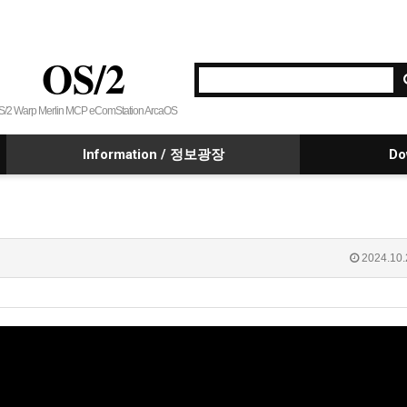
OS/2
S/2 Warp Merlin MCP eComStation ArcaOS
Information / 정보광장
Do
2024.10.