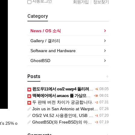
자동로그인
회원가입
|
정보찾기
Category
News / OS 소식
Gallery / 갤러리
Software and Hardware
GhostBSD
Posts
+
윈도우11에서 os/2 warp4 돌리려면....
08.05
+6
맥북에어에서 arcaos 를 가상으로 돌릴려면 어떻게 해야 하는 지요?
08.01
+10
두 판매 버전 차이가 궁금합니다.
07.31
+2
Join us in San Antonio at Warpstock 2026
07.26
OS/2 V4.52 사용중인데, USB drive 사용 가능한지요?
07.20
+1
GhostBSD(와 FreeBSD)의 마우스 문제
07.19
+3
t’s 25% o