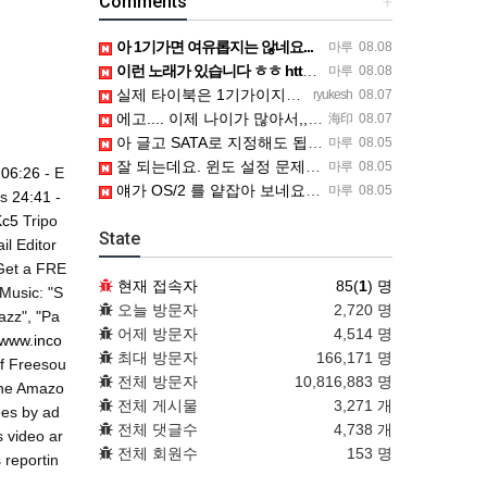
Comments
+
아 1기가면 여유롭지는 않네요...
마루
08.08
이런 노래가 있습니다 ㅎㅎ https://www.7-star.net/bbs/board.php?bo_table…
마루
08.08
실제 타이북은 1기가이지만 UTM 설정에선 768mb 입니다. 1기가나 그 보다 넘게 설정하면 UTM 에뮬레…
ryukesh
08.07
에고.... 이제 나이가 많아서,,, 이런 가상pc에 설치해보는 것도 귀찮군요.. ㅎㅎ 날씨도 덥고.....…
海印
08.07
아 글고 SATA로 지정해도 됩니다. 저 글 진짜 이상하네요. 옛날꺼 퍼와서 그런거 같은데요.
마루
08.05
잘 되는데요. 윈도 설정 문제신거 같은데. 크롬 브라우저나 파폭으로 해 보세요
마루
08.05
e
06:26
- E
얘가 OS/2 를 얕잡아 보네요 ㅎㅎ
마루
08.05
es
24:41
-
Kc5
Tripo
State
l Editor
et a FRE
현재 접속자
85(
1
) 명
Music: "S
오늘 방문자
2,720 명
azz", "Pa
어제 방문자
4,514 명
/www.inco
최대 방문자
166,171 명
of Freesou
전체 방문자
10,816,883 명
 the Amazo
전체 게시물
3,271 개
ees by ad
전체 댓글수
4,738 개
s video ar
전체 회원수
153 명
 reportin