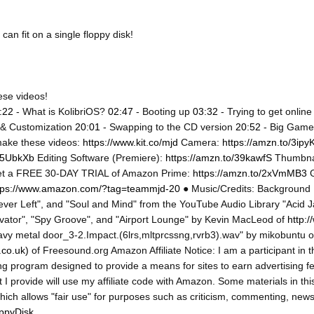
n fit on a single floppy disk! 

:22
- What is KolibriOS?
02:47
- Booting up
03:32
- Trying to get onlin
 & Customization
20:01
- Swapping to the CD version
20:52
- Big Gam
make these videos:
https://www.kit.co/mjd
Camera:
https://amzn.to/3ipy
/35UbkXb
Editing Software (Premiere):
https://amzn.to/39kawfS
Thumbnai
 Get a FREE 30-DAY TRIAL of Amazon Prime:
https://amzn.to/2xVmMB3
G
tps://www.amazon.com/?tag=teammjd-20
● Music/Credits: Background 
ever Left", and "Soul and Mind" from the YouTube Audio Library "Acid J
levator", "Spy Groove", and "Airport Lounge" by Kevin MacLeod of
http:/
eavy metal door_3-2.Impact.(6lrs,mltprcssng,rvrb3).wav" by mikobuntu 
co.uk)
of Freesound.org Amazon Affiliate Notice: I am a participant in
ing program designed to provide a means for sites to earn advertising f
 I provide will use my affiliate code with Amazon. Some materials in thi
hich allows "fair use" for purposes such as criticism, commenting, news
ppyDisk