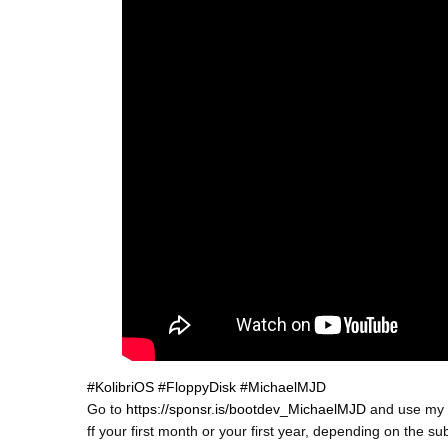
#KolibriOS
#FloppyDisk
#MichaelMJD
Go to 
https://sponsr.is/bootdev_MichaelMJD
 and use my 
ff your first month or your first year, depending on the su