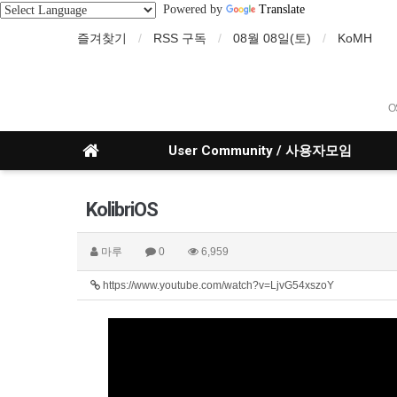
Powered by
Translate
즐겨찾기
RSS 구독
08월 08일(토)
KoMH
O
User Community / 사용자모임
KolibriOS
마루
0
6,959
https://www.youtube.com/watch?v=LjvG54xszoY