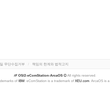
일 무단수집거부
책임의 한계와 법적고지
OS/2-eComStation-ArcaOS
All rights reserved.
ademarks of
IBM
. eComStation is a trademark of
XEU.com
. ArcaOS is 