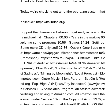
Thanks to Boot.dev for sponsoring this video!

Today we're checking out an entire operating system that ca
KolibriOS: 
https://kolibrios.org/
 / michaelmjd  
Chapters:
00:00
- Years in the making
00
xploring some programs
10:58
- Games
14:24
- Settings
Some more CD-only stuff
27:56
- Outro ● Gear I use to 
d:
https://amzn.to/3pqxycn
Microphone:
https://amzn.to
(Photoshop):
https://amzn.to/3lVqVN6
● Affiliate Links:
E TRIAL of Audible:
https://amzn.to/44CX7tN
Amazon:
ht
upreme", "Blue Mood", "By the Fireplace", "Wish You'd N
st Sadness", "Mining by Moonlight", "Local Forecast - E
mpetech.com
Outro Music: Silent Partner - Bet On It "H
nd.org "Pop, High, A (H1).wav" by InspectorJ (
www.jshaw.
n Services LLC Associates Program, an affiliate advertis
vertising and linking to Amazon.com. All Amazon links that
e used under Section 107 of the Copyright Act of 1976, w
g, teaching, and research.
#MichaelMJD
#KolibriOS
#Flo