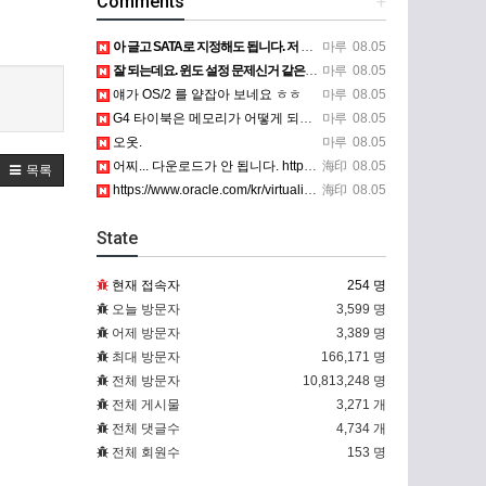
Comments
+
아 글고 SATA로 지정해도 됩니다. 저 글 진짜 이상하네요. 옛날꺼 퍼와서 그런거 같은데요.
마루
08.05
잘 되는데요. 윈도 설정 문제신거 같은데. 크롬 브라우저나 파폭으로 해 보세요
마루
08.05
얘가 OS/2 를 얕잡아 보네요 ㅎㅎ
마루
08.05
G4 타이북은 메모리가 어떻게 되나요?
마루
08.05
오옷.
마루
08.05
어찌... 다운로드가 안 됩니다. https://www.oracle.com/kr/virtualization/…
海印
08.05
목록
https://www.oracle.com/kr/virtualization/technologies/vm/dow…
海印
08.05
State
현재 접속자
254 명
오늘 방문자
3,599 명
어제 방문자
3,389 명
최대 방문자
166,171 명
전체 방문자
10,813,248 명
전체 게시물
3,271 개
전체 댓글수
4,734 개
전체 회원수
153 명