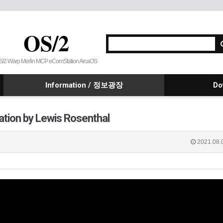
OS/2
S/2 Warp Merlin MCP eComStation ArcaOS
Information / 정보광장
Do
tion by Lewis Rosenthal
2021.08.