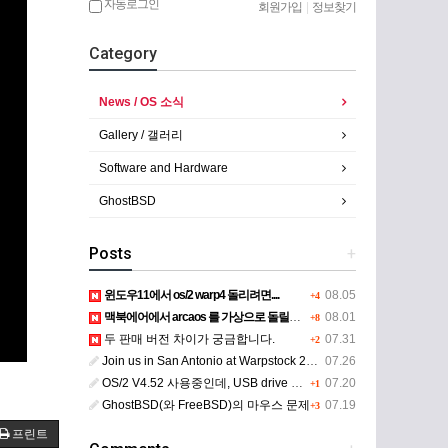
자동로그인
회원가입
|
정보찾기
Category
News / OS 소식
Gallery / 갤러리
Software and Hardware
GhostBSD
Posts
+
윈도우11에서 os/2 warp4 돌리려면....
08.05
+4
맥북에어에서 arcaos 를 가상으로 돌릴려면 어떻게 해야 하는 지요?
08.01
+8
두 판매 버전 차이가 궁금합니다.
07.31
+2
Join us in San Antonio at Warpstock 2026
07.26
OS/2 V4.52 사용중인데, USB drive 사용 가능한지요?
07.20
+1
GhostBSD(와 FreeBSD)의 마우스 문제
07.19
+3
프린트