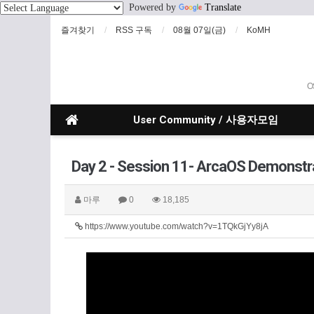
Powered by
Translate
즐겨찾기
RSS 구독
08월 07일(금)
KoMH
O
User Community / 사용자모임
Day 2 - Session 11- ArcaOS Demonstra
마루
0
18,185
https://www.youtube.com/watch?v=1TQkGjYy8jA