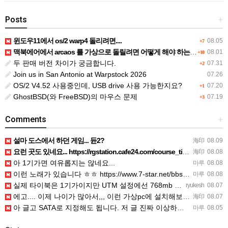
Posts
+
윈도우11에서 os/2 warp4 돌리려면....
08.05
+7
맥북에어에서 arcaos 를 가상으로 돌릴려면 어떻게 해야 하는 지요?
08.01
+10
두 판매 버전 차이가 궁금합니다.
07.31
+2
Join us in San Antonio at Warpstock 2026
07.26
OS/2 V4.52 사용중인데, USB drive 사용 가능한지요?
07.20
+1
GhostBSD(와 FreeBSD)의 마우스 문제
07.19
+3
Comments
+
설마 도스에서 하던 게임... 듄2?
海印
08.09
요런 곳도 있네요... https://rgstation.cafe24.com/course_tip/306500
海印
08.08
아 1기가면 여유롭지는 않네요...
마루
08.08
이런 노래가 있습니다 ㅎㅎ https://www.7-star.net/bbs/board.php?bo_table…
마루
08.08
실제 타이북은 1기가이지만 UTM 설정에선 768mb 입니다. 1기가나 그 보다 넘게 설정하면 UTM 에뮬레…
ryukesh
08.07
에고.... 이제 나이가 많아서,,, 이런 가상pc에 설치해보는 것도 귀찮군요.. ㅎㅎ 날씨도 덥고.....…
海印
08.07
아 글고 SATA로 지정해도 됩니다. 저 글 진짜 이상하네요. 옛날꺼 퍼와서 그런거 같은데요.
마루
08.05