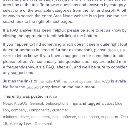
arch box at the top. To browse questions and answers by category,
select one of the available categories from the list, and scroll. Anoth
er way to search the entire Arca Noae website is to just use the site
search box to the right of most pages.
If a FAQ answer has been helpful, please be sure to let us know by
clicking the appropriate feedback link at the bottom.
If you happen to find something which doesn’t seem quite right (out
dated or perhaps in need of further explanation), please
drop us a
to let us know. If you have a suggestion for something to add,
note
please tell us. We continually add questions as they are asked mor
e frequently (hey, it’s a FAQ, after all), and we’ll be sure to consider
any suggestions.
Just as the links to
and
,
is availa
the wiki
the ticket system
the FAQ
ble from the
dropdown on the main menu.
Support
This entry was posted in
Arca
,
,
,
,
and tagged
,
Noae
ArcaOS
General
Subscriptions
Tips
arcaos
blue
,
,
,
lion
company
components
customer
,
,
,
,
,
,
on
relations
driver
entitlement
help
software
subscription
support
Octob
.
by
19, 2020
Lewis Rosenthal