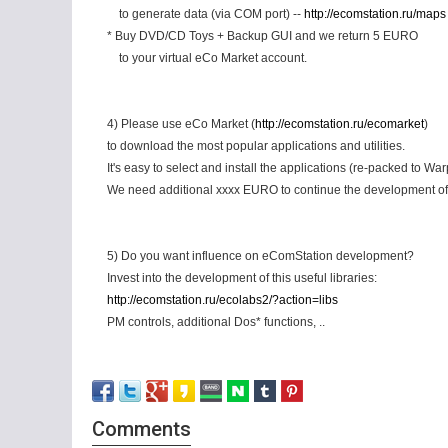
to generate data (via COM port) --
http://ecomstation.ru/maps
* Buy DVD/CD Toys + Backup GUI and we return 5 EURO
to your virtual eCo Market account.
4) Please use eCo Market (
http://ecomstation.ru/ecomarket
)
to download the most popular applications and utilities.
It's easy to select and install the applications (re-packed to War
We need additional xxxx EURO to continue the development of
5) Do you want influence on eComStation development?
Invest into the development of this useful libraries:
http://ecomstation.ru/ecolabs2/?action=libs
PM controls, additional Dos* functions, ..
Comments