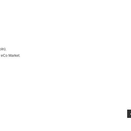
pIn).
 eCo Market.