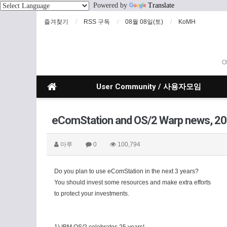
Powered by
Translate
즐겨찾기
RSS 구독
08월 08일(토)
KoMH
O
User Community / 사용자모임
eComStation and OS/2 Warp news, 2
마루
0
100,794
Do you plan to use eComStation in the next 3 years?
You should invest some resources and make extra efforts
to protect your investments.