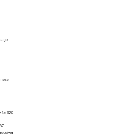
guage:
hinese
 for $20
087
receiver