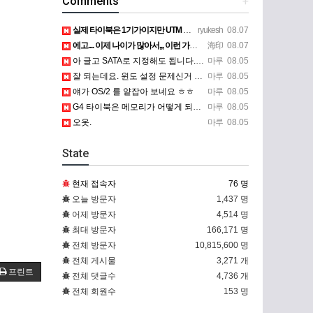
Comments
+
실제 타이북은 1기가이지만 UTM 설정에선 768mb 입니다. 1기가나 그 보다 넘게 설정하면 UTM 에뮬레…
ryukesh
08.07
에고.... 이제 나이가 많아서,,, 이런 가상pc에 설치해보는 것도 귀찮군요.. ㅎㅎ 날씨도 덥고.....…
海印
08.07
아 글고 SATA로 지정해도 됩니다. 저 글 진짜 이상하네요. 옛날꺼 퍼와서 그런거 같은데요.
마루
08.05
잘 되는데요. 윈도 설정 문제신거 같은데. 크롬 브라우저나 파폭으로 해 보세요
마루
08.05
얘가 OS/2 를 얕잡아 보네요 ㅎㅎ
마루
08.05
G4 타이북은 메모리가 어떻게 되나요?
마루
08.05
오옷.
마루
08.05
State
현재 접속자
76 명
오늘 방문자
1,437 명
어제 방문자
4,514 명
최대 방문자
166,171 명
전체 방문자
10,815,600 명
전체 게시물
3,271 개
프린트
전체 댓글수
4,736 개
전체 회원수
153 명