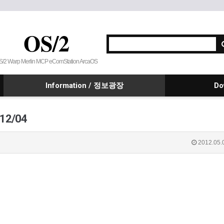
OS/2
S/2 Warp Merlin MCP eComStation ArcaOS
Information / 정보광장
Do
012/04
2012.05.