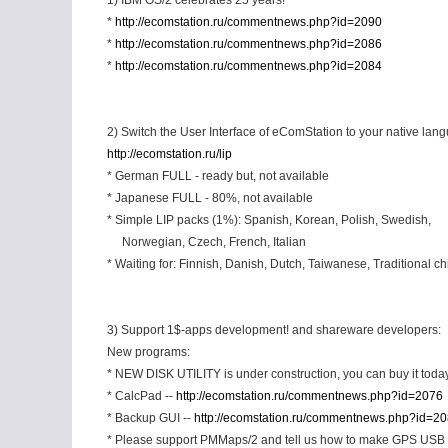
1) IBM OS/2 celebrates 25 years!
*
http://ecomstation.ru/commentnews.php?id=2090
*
http://ecomstation.ru/commentnews.php?id=2086
*
http://ecomstation.ru/commentnews.php?id=2084
2) Switch the User Interface of eComStation to your native lan
http://ecomstation.ru/lip
* German FULL - ready but, not available
* Japanese FULL - 80%, not available
* Simple LIP packs (1%): Spanish, Korean, Polish, Swedish,
Norwegian, Czech, French, Italian
* Waiting for: Finnish, Danish, Dutch, Taiwanese, Traditional c
3) Support 1$-apps development! and shareware developers:
New programs:
* NEW DISK UTILITY is under construction, you can buy it today
* CalcPad --
http://ecomstation.ru/commentnews.php?id=2076
* Backup GUI --
http://ecomstation.ru/commentnews.php?id=2
* Please support PMMaps/2 and tell us how to make GPS USB 