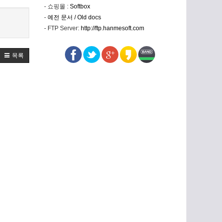
- 쇼핑몰 :
Softbox
-
예전 문서 / Old docs
- FTP Server:
http://ftp.hanmesoft.com
목록