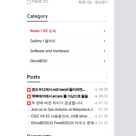
자동로그인
회원가입
|
정보찾기
Category
News / OS 소식
Gallery / 갤러리
Software and Hardware
GhostBSD
Posts
+
윈도우11에서 os/2 warp4 돌리려면....
08.05
+5
맥북에어에서 arcaos 를 가상으로 돌릴려면 어떻게 해야 하는 지요?
08.01
+9
두 판매 버전 차이가 궁금합니다.
07.31
+2
Join us in San Antonio at Warpstock 2026
07.26
OS/2 V4.52 사용중인데, USB drive 사용 가능한지요?
07.20
+1
GhostBSD(와 FreeBSD)의 마우스 문제
07.19
+3