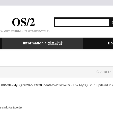
OS/2
S/2 Warp Merlin MCP eComStation ArcaOS
Information / 정보광장
Do
2010.12.
id=3500&title=MySQL%20v5.1%20updated%20to%20v5.1.52
MySQL v5.1 updated to 
y.info/os2ports/