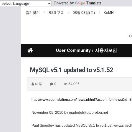
Powered by
Translate
즐겨찾기
RSS 구독
08월 08일(토)
KoMH
O
User Community / 사용자모임
MySQL v5.1 updated to v5.1.52
마루
0
54,096
http://www.ecomstation.com/news.phtml?action=fullnews&
November 05, 2010 by madodel@ptdprolog.net
Paul Smedley has updated MySQL v5.1 to v5.1.52. www.smedle