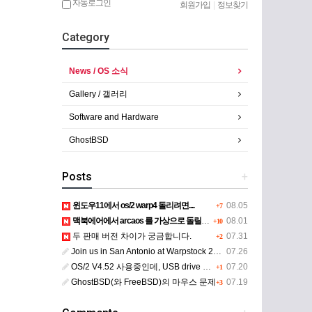
자동로그인
회원가입
|
정보찾기
Category
News / OS 소식
Gallery / 갤러리
Software and Hardware
GhostBSD
Posts
+
윈도우11에서 os/2 warp4 돌리려면....
08.05
+7
맥북에어에서 arcaos 를 가상으로 돌릴려면 어떻게 해야 하는 지요?
08.01
+10
두 판매 버전 차이가 궁금합니다.
07.31
+2
Join us in San Antonio at Warpstock 2026
07.26
OS/2 V4.52 사용중인데, USB drive 사용 가능한지요?
07.20
+1
GhostBSD(와 FreeBSD)의 마우스 문제
07.19
+3