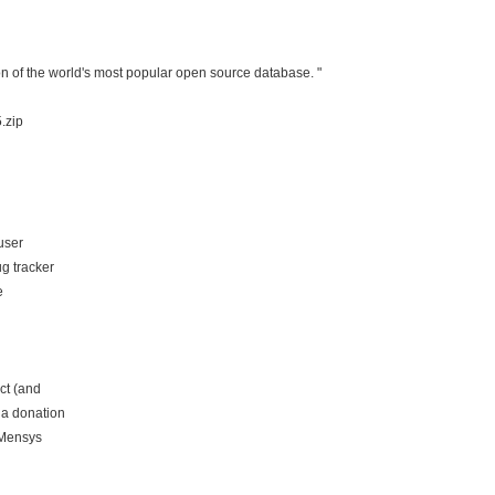
n of the world's most popular open source database. "
.zip
user
g tracker
e
ect (and
 a donation
e Mensys