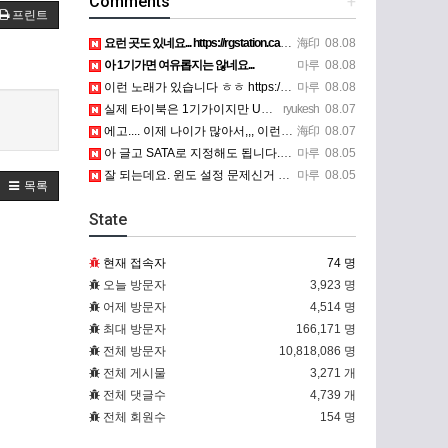
Comments
+
프린트
요런 곳도 있네요... https://rgstation.cafe24.com/course_tip/306500
海印
08.08
아 1기가면 여유롭지는 않네요...
마루
08.08
이런 노래가 있습니다 ㅎㅎ https://www.7-star.net/bbs/board.php?bo_table…
마루
08.08
실제 타이북은 1기가이지만 UTM 설정에선 768mb 입니다. 1기가나 그 보다 넘게 설정하면 UTM 에뮬레…
ryukesh
08.07
에고.... 이제 나이가 많아서,,, 이런 가상pc에 설치해보는 것도 귀찮군요.. ㅎㅎ 날씨도 덥고.....…
海印
08.07
아 글고 SATA로 지정해도 됩니다. 저 글 진짜 이상하네요. 옛날꺼 퍼와서 그런거 같은데요.
마루
08.05
잘 되는데요. 윈도 설정 문제신거 같은데. 크롬 브라우저나 파폭으로 해 보세요
마루
08.05
목록
State
현재 접속자
74 명
오늘 방문자
3,923 명
어제 방문자
4,514 명
최대 방문자
166,171 명
전체 방문자
10,818,086 명
전체 게시물
3,271 개
전체 댓글수
4,739 개
전체 회원수
154 명