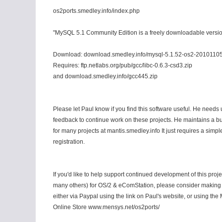
os2ports.smedley.info/index.php
"MySQL 5.1 Community Edition is a freely downloadable versio
Download: download.smedley.info/mysql-5.1.52-os2-20101105
Requires: ftp.netlabs.org/pub/gcc/libc-0.6.3-csd3.zip
and download.smedley.info/gcc445.zip
Please let Paul know if you find this software useful. He needs 
feedback to continue work on these projects. He maintains a bu
for many projects at mantis.smedley.info It just requires a simpl
registration.
If you'd like to help support continued development of this proj
many others) for OS/2 & eComStation, please consider making
either via Paypal using the link on Paul's website, or using th
Online Store www.mensys.net/os2ports/