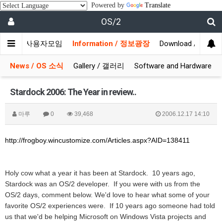
Powered by
Translate
OS/2
munity / 사용자모임
Information / 정보광장
Download / 자료실
News / OS 소식
Gallery / 갤러리
Software and Hardware
Stardock 2006: The Year in review..
마루
0
39,468
2006.12.17 14:10
http://frogboy.wincustomize.com/Articles.aspx?AID=138411
Holy cow what a year it has been at Stardock. 10 years ago,
Stardock was an OS/2 developer. If you were with us from the
OS/2 days, comment below. We'd love to hear what some of your
favorite OS/2 experiences were. If 10 years ago someone had told
us that we'd be helping Microsoft on Windows Vista projects and