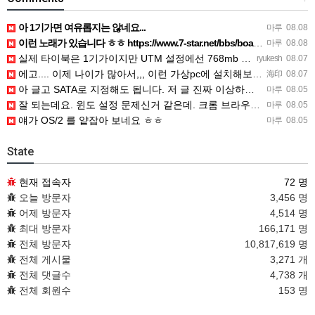
아 1기가면 여유롭지는 않네요...
마루
08.08
이런 노래가 있습니다 ㅎㅎ https://www.7-star.net/bbs/board.php?bo_table…
마루
08.08
실제 타이북은 1기가이지만 UTM 설정에선 768mb 입니다. 1기가나 그 보다 넘게 설정하면 UTM 에뮬레…
ryukesh
08.07
에고.... 이제 나이가 많아서,,, 이런 가상pc에 설치해보는 것도 귀찮군요.. ㅎㅎ 날씨도 덥고.....…
海印
08.07
아 글고 SATA로 지정해도 됩니다. 저 글 진짜 이상하네요. 옛날꺼 퍼와서 그런거 같은데요.
마루
08.05
잘 되는데요. 윈도 설정 문제신거 같은데. 크롬 브라우저나 파폭으로 해 보세요
마루
08.05
얘가 OS/2 를 얕잡아 보네요 ㅎㅎ
마루
08.05
State
현재 접속자
72 명
오늘 방문자
3,456 명
어제 방문자
4,514 명
최대 방문자
166,171 명
전체 방문자
10,817,619 명
전체 게시물
3,271 개
전체 댓글수
4,738 개
전체 회원수
153 명