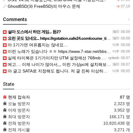
GhostBSD(와 FreeBSD)의 마우스 문제
07.19
+3
Comments
+
설마 도스에서 하던 게임... 듄2?
海印
08.09
요런 곳도 있네요... https://rgstation.cafe24.com/course_tip/306500
海印
08.08
아 1기가면 여유롭지는 않네요...
마루
08.08
이런 노래가 있습니다 ㅎㅎ https://www.7-star.net/bbs/board.php?bo_table…
마루
08.08
실제 타이북은 1기가이지만 UTM 설정에선 768mb 입니다. 1기가나 그 보다 넘게 설정하면 UTM 에뮬레…
ryukesh
08.07
에고.... 이제 나이가 많아서,,, 이런 가상pc에 설치해보는 것도 귀찮군요.. ㅎㅎ 날씨도 덥고.....…
海印
08.07
아 글고 SATA로 지정해도 됩니다. 저 글 진짜 이상하네요. 옛날꺼 퍼와서 그런거 같은데요.
마루
08.05
State
현재 접속자
87 명
오늘 방문자
2,323 명
어제 방문자
3,952 명
최대 방문자
166,171 명
전체 방문자
10,820,438 명
전체 게시물
3,271 개