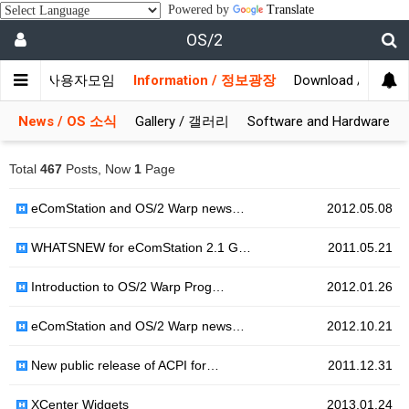
Powered by
Translate
OS/2
munity / 사용자모임
Information / 정보광장
Download / 자료실
News / OS 소식
Gallery / 갤러리
Software and Hardware
Total
467
Posts, Now
1
Page
eComStation and OS/2 Warp news…
2012.05.08
WHATSNEW for eComStation 2.1 G…
2011.05.21
Introduction to OS/2 Warp Prog…
2012.01.26
eComStation and OS/2 Warp news…
2012.10.21
New public release of ACPI for…
2011.12.31
XCenter Widgets
2013.01.24