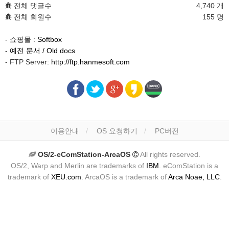
전체 댓글수
4,740 개
전체 회원수
155 명
- 쇼핑몰 :
Softbox
-
예전 문서 / Old docs
- FTP Server:
http://ftp.hanmesoft.com
이용안내
OS 요청하기
PC버전
OS/2-eComStation-ArcaOS
All rights reserved.
OS/2, Warp and Merlin are trademarks of
IBM
. eComStation is a
trademark of
XEU.com
. ArcaOS is a trademark of
Arca Noae, LLC
.