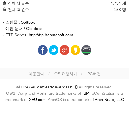
전체 댓글수
4,734 개
전체 회원수
153 명
- 쇼핑몰 :
Softbox
-
예전 문서 / Old docs
- FTP Server:
http://ftp.hanmesoft.com
이용안내
OS 요청하기
PC버전
OS/2-eComStation-ArcaOS
All rights reserved.
OS/2, Warp and Merlin are trademarks of
IBM
. eComStation is a
trademark of
XEU.com
. ArcaOS is a trademark of
Arca Noae, LLC
.