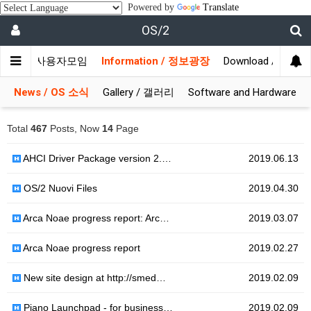
Powered by
Translate
OS/2
munity / 사용자모임
Information / 정보광장
Download / 자료실
News / OS 소식
Gallery / 갤러리
Software and Hardware
Total
467
Posts, Now
14
Page
AHCI Driver Package version 2.…
2019.06.13
OS/2 Nuovi Files
2019.04.30
Arca Noae progress report: Arc…
2019.03.07
Arca Noae progress report
2019.02.27
New site design at http://smed…
2019.02.09
Piano Launchpad - for business…
2019.02.09