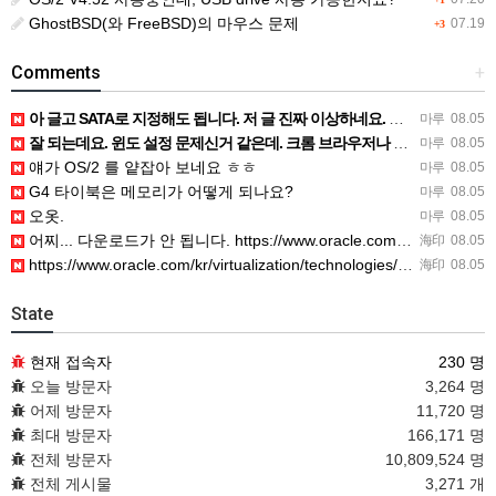
GhostBSD(와 FreeBSD)의 마우스 문제
07.19
+3
Comments
+
아 글고 SATA로 지정해도 됩니다. 저 글 진짜 이상하네요. 옛날꺼 퍼와서 그런거 같은데요.
마루
08.05
잘 되는데요. 윈도 설정 문제신거 같은데. 크롬 브라우저나 파폭으로 해 보세요
마루
08.05
얘가 OS/2 를 얕잡아 보네요 ㅎㅎ
마루
08.05
G4 타이북은 메모리가 어떻게 되나요?
마루
08.05
오옷.
마루
08.05
어찌... 다운로드가 안 됩니다. https://www.oracle.com/kr/virtualization/…
海印
08.05
https://www.oracle.com/kr/virtualization/technologies/vm/dow…
海印
08.05
State
현재 접속자
230 명
오늘 방문자
3,264 명
어제 방문자
11,720 명
최대 방문자
166,171 명
전체 방문자
10,809,524 명
전체 게시물
3,271 개