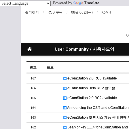
Powered by
Translate
즐겨찾기
RSS 구독
08월 06일(목)
KoMH
O
User Community / 사용자모임
번호
포토
eComStation 2.0 RC3 available
167
eComStation Beta RC2 번역본
166
eComStation 2.0 RC2 available
165
Announcing the OS/2 and eComStatio
164
eComStation 및 멘시스 제품 국내 판매
163
SeaMonkey 1.1.4 for eComStation and 
162