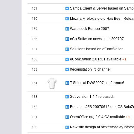
Samba Client & Server based on Samba
161
Mozilla Firefox 2.0.0.6 Has Been Rele
160
Warpstock Europe 2007
159
eCo Software newsletter, 200707
158
Solutions based on eComStation
157
eComStation 2.0 RC1 available
156
+
1
#ecomstation irc channel
155
T-Shirts at DWS2007 conference!
154
Subversion 1.4.4 released.
153
Bootable JFS 20070612 on eCS BetaZ
152
OpenOffice.org 2.0.4 GA available
151
+
1
New site design at http://smedley.info/o
150