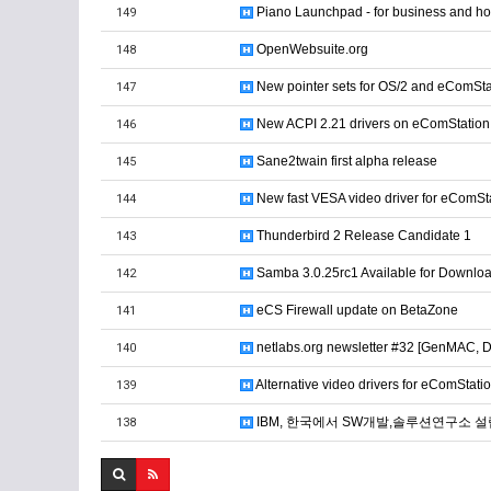
Piano Launchpad - for business and h
149
OpenWebsuite.org
148
New pointer sets for OS/2 and eComSta
147
New ACPI 2.21 drivers on eComStation
146
Sane2twain first alpha release
145
New fast VESA video driver for eComSt
144
Thunderbird 2 Release Candidate 1
143
Samba 3.0.25rc1 Available for Downlo
142
eCS Firewall update on BetaZone
141
netlabs.org newsletter #32 [GenMAC, D
140
Alternative video drivers for eComStati
139
IBM, 한국에서 SW개발,솔루션연구소 설
138