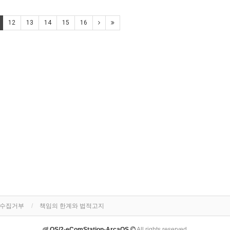
12
13
14
15
16
단수집거부
책임의 한계와 법적고지
OS/2-eComStation-ArcaOS
All rights reserved.