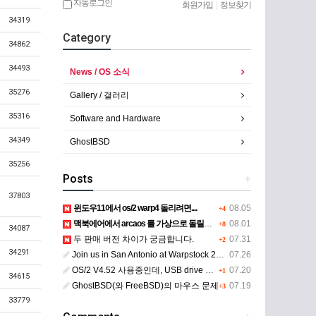
자동로그인
회원가입
|
정보찾기
34319
Category
34862
34493
News / OS 소식
35276
Gallery / 갤러리
35316
Software and Hardware
34349
GhostBSD
35256
Posts
+
37803
윈도우11에서 os/2 warp4 돌리려면....
08.05
+4
맥북에어에서 arcaos 를 가상으로 돌릴려면 어떻게 해야 하는 지요?
08.01
+8
34087
두 판매 버전 차이가 궁금합니다.
07.31
+2
34291
Join us in San Antonio at Warpstock 2026
07.26
OS/2 V4.52 사용중인데, USB drive 사용 가능한지요?
07.20
+1
34615
GhostBSD(와 FreeBSD)의 마우스 문제
07.19
+3
33779