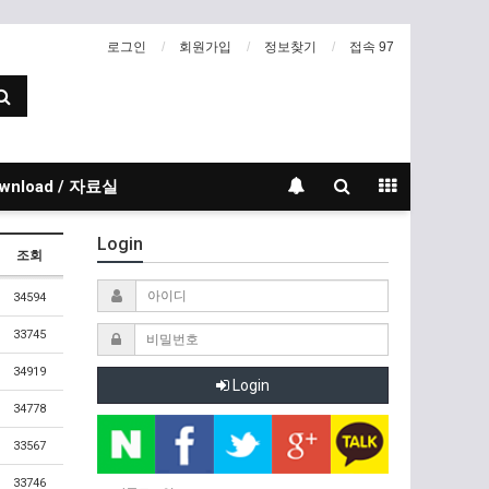
로그인
회원가입
정보찾기
접속 97
wnload / 자료실
Login
조회
34594
33745
34919
Login
34778
33567
33746