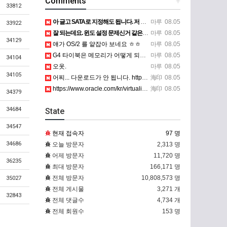
Comments
+
33812
아 글고 SATA로 지정해도 됩니다. 저 글 진짜 이상하네요. 옛날꺼 퍼와서 그런거 같은데요.
마루
08.05
33922
잘 되는데요. 윈도 설정 문제신거 같은데. 크롬 브라우저나 파폭으로 해 보세요
마루
08.05
34129
얘가 OS/2 를 얕잡아 보네요 ㅎㅎ
마루
08.05
G4 타이북은 메모리가 어떻게 되나요?
마루
08.05
34104
오옷.
마루
08.05
34105
어찌... 다운로드가 안 됩니다. https://www.oracle.com/kr/virtualization/…
海印
08.05
https://www.oracle.com/kr/virtualization/technologies/vm/dow…
海印
08.05
34379
34684
State
34547
현재 접속자
97 명
34686
오늘 방문자
2,313 명
어제 방문자
11,720 명
36235
최대 방문자
166,171 명
전체 방문자
10,808,573 명
35027
전체 게시물
3,271 개
32843
전체 댓글수
4,734 개
전체 회원수
153 명