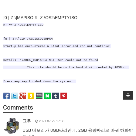
[0 | Z:\]MAPISO R: Z:\OS2\EMPTY.ISO
R: => Z:\OS2\EMPTY.ISO
[0 | Z:\]LVM /REDISCOVERPRM
Startup has encountered a FATAL error and con not continue!
Details: "\ARCA_ISO\ARCAINST.ISO" could not be found
This file should be on the boot disk created by AOSBoot.
Press any key to shut down the system...
Comments
그우
2021.07.29 17:38
USB 메모리가 8GB짜리인데, 2GB 용량짜리로 바꿔 해봐야