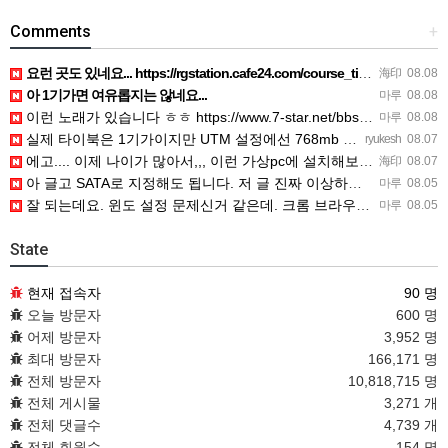
Comments
+
요런 곳도 있네요... https://rgstation.cafe24.com/course_tip/306500
海印
08.08
아 1기가면 여유롭지는 않네요...
마루
08.08
이런 노래가 있습니다 ㅎㅎ https://www.7-star.net/bbs/board.php?bo_table…
마루
08.08
실제 타이북은 1기가이지만 UTM 설정에선 768mb 입니다. 1기가나 그 보다 넘게 설정하면 UTM 에뮬레…
ryukesh
08.07
에고.... 이제 나이가 많아서,,, 이런 가상pc에 설치해보는 것도 귀찮군요.. ㅎㅎ 날씨도 덥고.....…
海印
08.07
아 글고 SATA로 지정해도 됩니다. 저 글 진짜 이상하네요. 옛날꺼 퍼와서 그런거 같은데요.
마루
08.05
잘 되는데요. 윈도 설정 문제신거 같은데. 크롬 브라우저나 파폭으로 해 보세요
마루
08.05
State
현재 접속자
90 명
오늘 방문자
600 명
어제 방문자
3,952 명
최대 방문자
166,171 명
전체 방문자
10,818,715 명
전체 게시물
3,271 개
전체 댓글수
4,739 개
전체 회원수
154 명