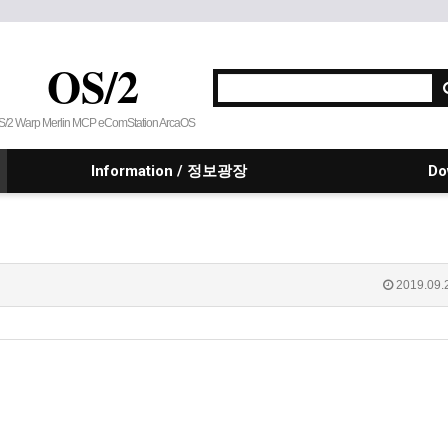
OS/2
S/2 Warp Merlin MCP eComStation ArcaOS
Information / 정보광장
Do
2019.09.