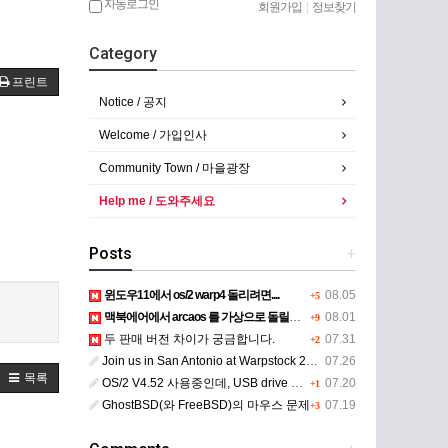
자동로그인
회원가입
|
정보찾기
Category
프린트
Notice / 공지
Welcome / 가입인사
Community Town / 마을광장
Help me / 도와주세요
Posts
+
윈도우11에서 os/2 warp4 돌리려면....
08.05
+5
맥북에어에서 arcaos 를 가상으로 돌릴려면 어떻게 해야 하는 지요?
08.01
+9
두 판매 버전 차이가 궁금합니다.
07.31
+2
Join us in San Antonio at Warpstock 2026
07.26
목록
OS/2 V4.52 사용중인데, USB drive 사용 가능한지요?
07.20
+1
GhostBSD(와 FreeBSD)의 마우스 문제
07.19
+3