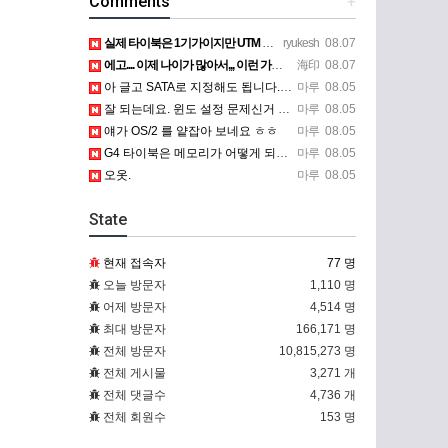
Comments
+
실제 타이북은 1기가이지만 UTM 설정에선 768mb 입니다. 1기가나 그 보다 넘게 설정하면 UTM 에뮬레…
ryukesh
08.07
에고.... 이제 나이가 많아서,,, 이런 가상pc에 설치해보는 것도 귀찮군요.. ㅎㅎ 날씨도 덥고.....…
海印
08.07
아 글고 SATA로 지정해도 됩니다. 저 글 진짜 이상하네요. 옛날꺼 퍼와서 그런거 같은데요.
마루
08.05
잘 되는데요. 윈도 설정 문제신거 같은데. 크롬 브라우저나 파폭으로 해 보세요
마루
08.05
얘가 OS/2 를 얕잡아 보네요 ㅎㅎ
마루
08.05
G4 타이북은 메모리가 어떻게 되나요?
마루
08.05
오옷.
마루
08.05
State
현재 접속자
77 명
오늘 방문자
1,110 명
어제 방문자
4,514 명
최대 방문자
166,171 명
전체 방문자
10,815,273 명
전체 게시물
3,271 개
전체 댓글수
4,736 개
전체 회원수
153 명