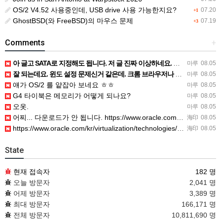
OS/2 V4.52 사용중인데, USB drive 사용 가능한지요?
07.20
+1
GhostBSD(와 FreeBSD)의 마우스 문제
07.19
+3
Comments
+
아 글고 SATA로 지정해도 됩니다. 저 글 진짜 이상하네요. 옛날꺼 퍼와서 그런거 같은데요.
마루
08.05
잘 되는데요. 윈도 설정 문제신거 같은데. 크롬 브라우저나 파폭으로 해 보세요
마루
08.05
얘가 OS/2 를 얕잡아 보네요 ㅎㅎ
마루
08.05
G4 타이북은 메모리가 어떻게 되나요?
마루
08.05
오옷.
마루
08.05
어찌... 다운로드가 안 됩니다. https://www.oracle.com/kr/virtualization/…
海印
08.05
https://www.oracle.com/kr/virtualization/technologies/vm/dow…
海印
08.05
State
현재 접속자
182 명
오늘 방문자
2,041 명
어제 방문자
3,389 명
최대 방문자
166,171 명
전체 방문자
10,811,690 명