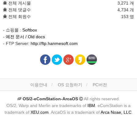
전체 게시물
3,271 개
전체 댓글수
4,734 개
전체 회원수
153 명
- 쇼핑몰 :
Softbox
-
예전 문서 / Old docs
- FTP Server:
http://ftp.hanmesoft.com
이용안내
OS 요청하기
PC버전
OS/2-eComStation-ArcaOS
All rights reserved.
OS/2, Warp and Merlin are trademarks of
IBM
. eComStation is a
trademark of
XEU.com
. ArcaOS is a trademark of
Arca Noae, LLC
.