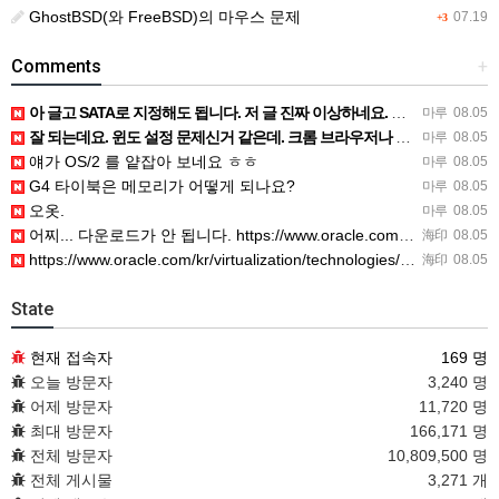
GhostBSD(와 FreeBSD)의 마우스 문제
07.19
+3
Comments
+
아 글고 SATA로 지정해도 됩니다. 저 글 진짜 이상하네요. 옛날꺼 퍼와서 그런거 같은데요.
마루
08.05
잘 되는데요. 윈도 설정 문제신거 같은데. 크롬 브라우저나 파폭으로 해 보세요
마루
08.05
얘가 OS/2 를 얕잡아 보네요 ㅎㅎ
마루
08.05
G4 타이북은 메모리가 어떻게 되나요?
마루
08.05
오옷.
마루
08.05
어찌... 다운로드가 안 됩니다. https://www.oracle.com/kr/virtualization/…
海印
08.05
https://www.oracle.com/kr/virtualization/technologies/vm/dow…
海印
08.05
State
현재 접속자
169 명
오늘 방문자
3,240 명
어제 방문자
11,720 명
최대 방문자
166,171 명
전체 방문자
10,809,500 명
전체 게시물
3,271 개