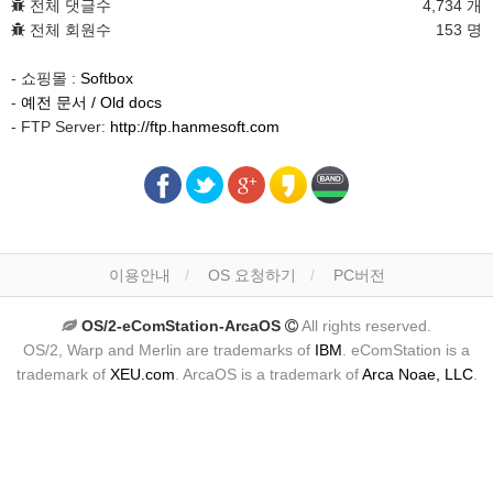
전체 댓글수
4,734 개
전체 회원수
153 명
- 쇼핑몰 :
Softbox
-
예전 문서 / Old docs
- FTP Server:
http://ftp.hanmesoft.com
이용안내
OS 요청하기
PC버전
OS/2-eComStation-ArcaOS
All rights reserved.
OS/2, Warp and Merlin are trademarks of
IBM
. eComStation is a
trademark of
XEU.com
. ArcaOS is a trademark of
Arca Noae, LLC
.