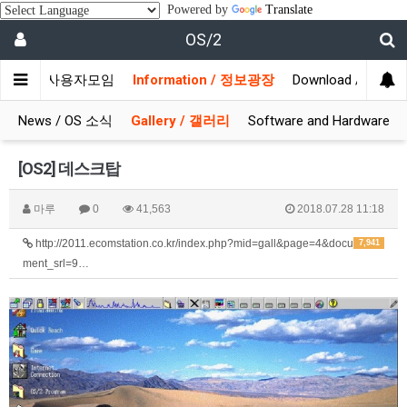
Powered by
Translate
OS/2
munity / 사용자모임
Information / 정보광장
Download / 자료실
News / OS 소식
Gallery / 갤러리
Software and Hardware
[OS2] 데스크탑
마루
0
41,563
2018.07.28 11:18
http://2011.ecomstation.co.kr/index.php?mid=gall&page=4&docu
7,941
ment_srl=9…