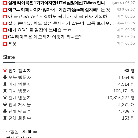
실제 타이북은 1기가이지만 UTM 설정에선 768mb 입니다. 1기가나 그 보다 넘게 설정하면 UTM 에뮬레…
ryukesh
08.07
에고.... 이제 나이가 많아서,,, 이런 가상pc에 설치해보는 것도 귀찮군요.. ㅎㅎ 날씨도 덥고.....…
海印
08.07
아 글고 SATA로 지정해도 됩니다. 저 글 진짜 이상하네요. 옛날꺼 퍼와서 그런거 같은데요.
마루
08.05
잘 되는데요. 윈도 설정 문제신거 같은데. 크롬 브라우저나 파폭으로 해 보세요
마루
08.05
얘가 OS/2 를 얕잡아 보네요 ㅎㅎ
마루
08.05
G4 타이북은 메모리가 어떻게 되나요?
마루
08.05
오옷.
마루
08.05
State
현재 접속자
68 명
오늘 방문자
1,064 명
어제 방문자
4,514 명
최대 방문자
166,171 명
전체 방문자
10,815,227 명
전체 게시물
3,271 개
전체 댓글수
4,736 개
전체 회원수
153 명
- 쇼핑몰 :
Softbox