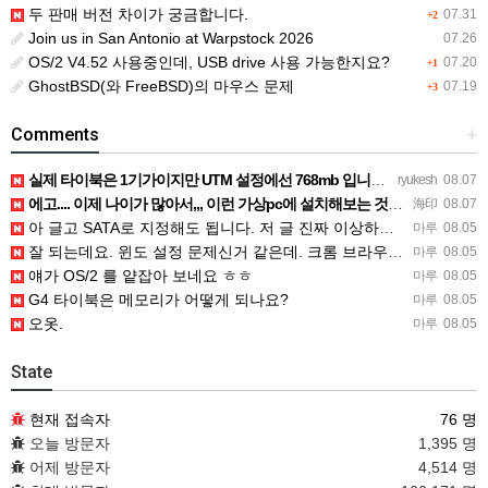
두 판매 버전 차이가 궁금합니다.
07.31
+2
Join us in San Antonio at Warpstock 2026
07.26
OS/2 V4.52 사용중인데, USB drive 사용 가능한지요?
07.20
+1
GhostBSD(와 FreeBSD)의 마우스 문제
07.19
+3
Comments
+
실제 타이북은 1기가이지만 UTM 설정에선 768mb 입니다. 1기가나 그 보다 넘게 설정하면 UTM 에뮬레…
ryukesh
08.07
에고.... 이제 나이가 많아서,,, 이런 가상pc에 설치해보는 것도 귀찮군요.. ㅎㅎ 날씨도 덥고.....…
海印
08.07
아 글고 SATA로 지정해도 됩니다. 저 글 진짜 이상하네요. 옛날꺼 퍼와서 그런거 같은데요.
마루
08.05
잘 되는데요. 윈도 설정 문제신거 같은데. 크롬 브라우저나 파폭으로 해 보세요
마루
08.05
얘가 OS/2 를 얕잡아 보네요 ㅎㅎ
마루
08.05
G4 타이북은 메모리가 어떻게 되나요?
마루
08.05
오옷.
마루
08.05
State
현재 접속자
76 명
오늘 방문자
1,395 명
어제 방문자
4,514 명