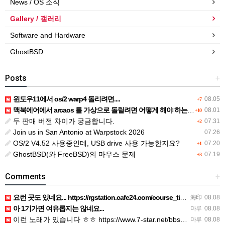
News / OS 소식
Gallery / 갤러리
Software and Hardware
GhostBSD
Posts
+
윈도우11에서 os/2 warp4 돌리려면....
08.05
+7
맥북에어에서 arcaos 를 가상으로 돌릴려면 어떻게 해야 하는 지요?
08.01
+10
두 판매 버전 차이가 궁금합니다.
07.31
+2
Join us in San Antonio at Warpstock 2026
07.26
OS/2 V4.52 사용중인데, USB drive 사용 가능한지요?
07.20
+1
GhostBSD(와 FreeBSD)의 마우스 문제
07.19
+3
Comments
+
요런 곳도 있네요... https://rgstation.cafe24.com/course_tip/306500
海印
08.08
아 1기가면 여유롭지는 않네요...
마루
08.08
이런 노래가 있습니다 ㅎㅎ https://www.7-star.net/bbs/board.php?bo_table…
마루
08.08