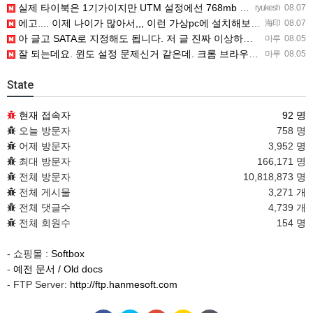
실제 타이북은 1기가이지만 UTM 설정에선 768mb 입니다. 1기가나 그 보다 넘게 설정하면 UTM 에뮬레…
ryukesh
08.07
에고.... 이제 나이가 많아서,,, 이런 가상pc에 설치해보는 것도 귀찮군요.. ㅎㅎ 날씨도 덥고.....…
海印
08.07
아 글고 SATA로 지정해도 됩니다. 저 글 진짜 이상하네요. 옛날꺼 퍼와서 그런거 같은데요.
마루
08.05
잘 되는데요. 윈도 설정 문제신거 같은데. 크롬 브라우저나 파폭으로 해 보세요
마루
08.05
State
현재 접속자
92 명
오늘 방문자
758 명
어제 방문자
3,952 명
최대 방문자
166,171 명
전체 방문자
10,818,873 명
전체 게시물
3,271 개
전체 댓글수
4,739 개
전체 회원수
154 명
- 쇼핑몰 :
Softbox
-
예전 문서 / Old docs
- FTP Server:
http://ftp.hanmesoft.com