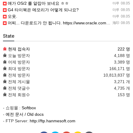
얘가 OS/2 를 얕잡아 보네요 ㅎㅎ
마루
08.05
G4 타이북은 메모리가 어떻게 되나요?
마루
08.05
오옷.
마루
08.05
어찌... 다운로드가 안 됩니다. https://www.oracle.com/kr/virtualization/…
海印
08.05
State
현재 접속자
222 명
오늘 방문자
4,188 명
어제 방문자
3,389 명
최대 방문자
166,171 명
전체 방문자
10,813,837 명
전체 게시물
3,271 개
전체 댓글수
4,735 개
전체 회원수
153 명
- 쇼핑몰 :
Softbox
-
예전 문서 / Old docs
- FTP Server:
http://ftp.hanmesoft.com