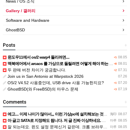
News / OS 소식
Gallery / 갤러리
Software and Hardware
GhostBSD
Posts
+
윈도우11에서 os/2 warp4 돌리려면....
08.05
+5
맥북에어에서 arcaos 를 가상으로 돌릴려면 어떻게 해야 하는 지요?
08.01
+8
두 판매 버전 차이가 궁금합니다.
07.31
+2
Join us in San Antonio at Warpstock 2026
07.26
OS/2 V4.52 사용중인데, USB drive 사용 가능한지요?
07.20
+1
GhostBSD(와 FreeBSD)의 마우스 문제
07.19
+3
Comments
+
에고.... 이제 나이가 많아서,,, 이런 가상pc에 설치해보는 것도 귀찮군요.. ㅎㅎ 날씨도 덥고.....…
海印
08.07
아 글고 SATA로 지정해도 됩니다. 저 글 진짜 이상하네요. 옛날꺼 퍼와서 그런거 같은데요.
마루
08.05
잘 되는데요. 윈도 설정 문제신거 같은데. 크롬 브라우저나 파폭으로 해 보세요
마루
08.05