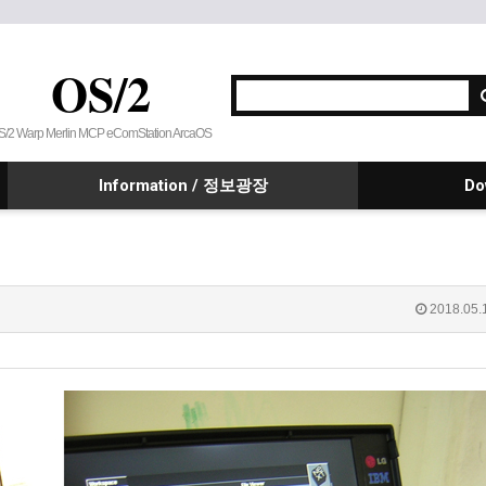
OS/2
S/2 Warp Merlin MCP eComStation ArcaOS
Information / 정보광장
Do
2018.05.