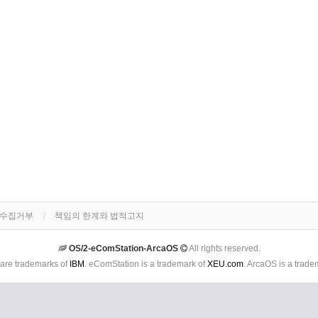
단수집거부
책임의 한계와 법적고지
OS/2-eComStation-ArcaOS
All rights reserved.
are trademarks of
IBM
. eComStation is a trademark of
XEU.com
. ArcaOS is a trade