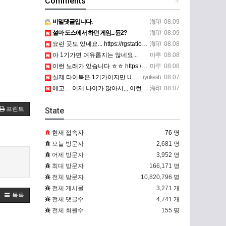
Comments
+
비밀댓글입니다.
海印
08.09
설마 도스에서 하던 게임... 듄2?
海印
08.09
요런 곳도 있네요... https://rgstation.cafe24.com/course_tip/306500
海印
08.08
아 1기가면 여유롭지는 않네요...
마루
08.08
이런 노래가 있습니다 ㅎㅎ https://www.7-star.net/bbs/board.php?bo_table…
마루
08.08
실제 타이북은 1기가이지만 UTM 설정에선 768mb 입니다. 1기가나 그 보다 넘게 설정하면 UTM 에뮬레…
ryukesh
08.07
에고.... 이제 나이가 많아서,,, 이런 가상pc에 설치해보는 것도 귀찮군요.. ㅎㅎ 날씨도 덥고.....…
海印
08.07
프린트
State
현재 접속자
76 명
오늘 방문자
2,681 명
어제 방문자
3,952 명
최대 방문자
166,171 명
전체 방문자
10,820,796 명
전체 게시물
3,271 개
목록
전체 댓글수
4,741 개
전체 회원수
155 명