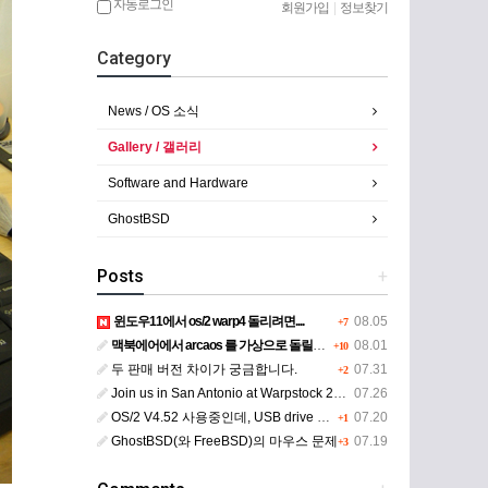
자동로그인
회원가입
|
정보찾기
Category
News / OS 소식
Gallery / 갤러리
Software and Hardware
GhostBSD
Posts
+
윈도우11에서 os/2 warp4 돌리려면....
08.05
+7
맥북에어에서 arcaos 를 가상으로 돌릴려면 어떻게 해야 하는 지요?
08.01
+10
두 판매 버전 차이가 궁금합니다.
07.31
+2
Join us in San Antonio at Warpstock 2026
07.26
OS/2 V4.52 사용중인데, USB drive 사용 가능한지요?
07.20
+1
GhostBSD(와 FreeBSD)의 마우스 문제
07.19
+3