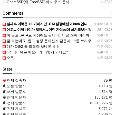
GhostBSD(와 FreeBSD)의 마우스 문제
07.19
+3
Comments
+
실제 타이북은 1기가이지만 UTM 설정에선 768mb 입니다. 1기가나 그 보다 넘게 설정하면 UTM 에뮬레…
ryukesh
08.07
에고.... 이제 나이가 많아서,,, 이런 가상pc에 설치해보는 것도 귀찮군요.. ㅎㅎ 날씨도 덥고.....…
海印
08.07
아 글고 SATA로 지정해도 됩니다. 저 글 진짜 이상하네요. 옛날꺼 퍼와서 그런거 같은데요.
마루
08.05
잘 되는데요. 윈도 설정 문제신거 같은데. 크롬 브라우저나 파폭으로 해 보세요
마루
08.05
얘가 OS/2 를 얕잡아 보네요 ㅎㅎ
마루
08.05
G4 타이북은 메모리가 어떻게 되나요?
마루
08.05
오옷.
마루
08.05
State
현재 접속자
75 명
오늘 방문자
1,113 명
어제 방문자
4,514 명
최대 방문자
166,171 명
전체 방문자
10,815,276 명
전체 게시물
3,271 개
전체 댓글수
4,736 개