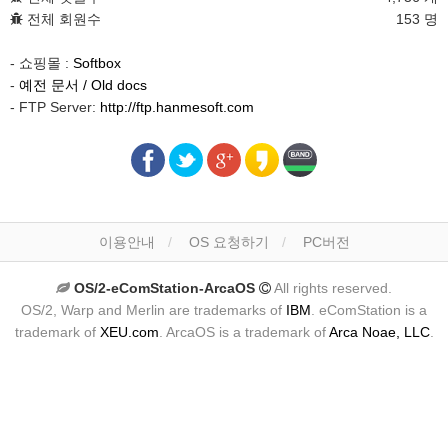
전체 회원수
153 명
- 쇼핑몰 :
Softbox
-
예전 문서 / Old docs
- FTP Server:
http://ftp.hanmesoft.com
이용안내
OS 요청하기
PC버전
OS/2-eComStation-ArcaOS
All rights reserved.
OS/2, Warp and Merlin are trademarks of
IBM
. eComStation is a
trademark of
XEU.com
. ArcaOS is a trademark of
Arca Noae, LLC
.