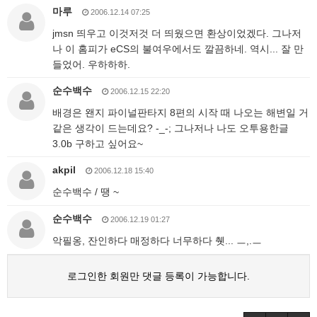
마루
2006.12.14 07:25
jmsn 띄우고 이것저것 더 띄웠으면 환상이었겠다. 그나저
나 이 홈피가 eCS의 불여우에서도 깔끔하네. 역시... 잘 만
들었어. 우하하하.
순수백수
2006.12.15 22:20
배경은 왠지 파이널판타지 8편의 시작 때 나오는 해변일 거
같은 생각이 드는데요? -_-; 그나저나 나도 오투용한글
3.0b 구하고 싶어요~
akpil
2006.12.18 15:40
순수백수 / 땡 ~
순수백수
2006.12.19 01:27
악필옹, 잔인하다 매정하다 너무하다 췟... ㅡ,.ㅡ
로그인한 회원만 댓글 등록이 가능합니다.