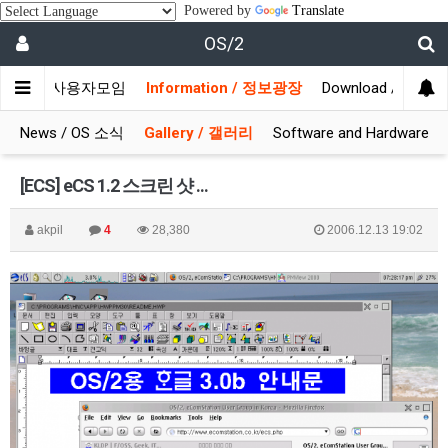
Powered by
Translate
OS/2
munity / 사용자모임
Information / 정보광장
Download / 자료실
News / OS 소식
Gallery / 갤러리
Software and Hardware
[ECS] eCS 1.2 스크린 샷 ...
akpil
4
28,380
2006.12.13 19:02