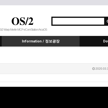
OS/2
S/2 Warp Merlin MCP eComStation ArcaOS
Information / 정보광장
Do
2020.03.