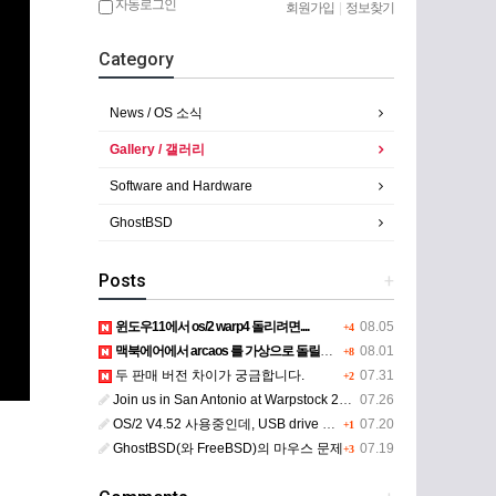
자동로그인
회원가입
|
정보찾기
Category
News / OS 소식
Gallery / 갤러리
Software and Hardware
GhostBSD
Posts
+
윈도우11에서 os/2 warp4 돌리려면....
08.05
+4
맥북에어에서 arcaos 를 가상으로 돌릴려면 어떻게 해야 하는 지요?
08.01
+8
두 판매 버전 차이가 궁금합니다.
07.31
+2
Join us in San Antonio at Warpstock 2026
07.26
OS/2 V4.52 사용중인데, USB drive 사용 가능한지요?
07.20
+1
GhostBSD(와 FreeBSD)의 마우스 문제
07.19
+3