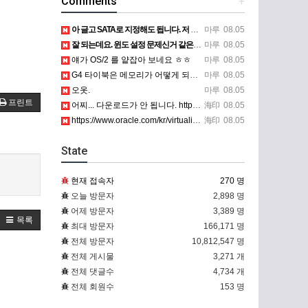
Comments
+
아 글고 SATA로 지정해도 됩니다. 저 글 진짜 이상하네요. 옛날꺼 퍼와서 그런거 같은데요.
마루
08.05
잘 되는데요. 윈도 설정 문제신거 같은데. 크롬 브라우저나 파폭으로 해 보세요
마루
08.05
얘가 OS/2 를 얕잡아 보네요 ㅎㅎ
마루
08.05
G4 타이북은 메모리가 어떻게 되나요?
마루
08.05
오옷.
마루
08.05
프린트
어찌... 다운로드가 안 됩니다. https://www.oracle.com/kr/virtualization/…
海印
08.05
https://www.oracle.com/kr/virtualization/technologies/vm/dow…
海印
08.05
State
현재 접속자
270 명
오늘 방문자
2,898 명
어제 방문자
3,389 명
목록
최대 방문자
166,171 명
전체 방문자
10,812,547 명
전체 게시물
3,271 개
전체 댓글수
4,734 개
전체 회원수
153 명